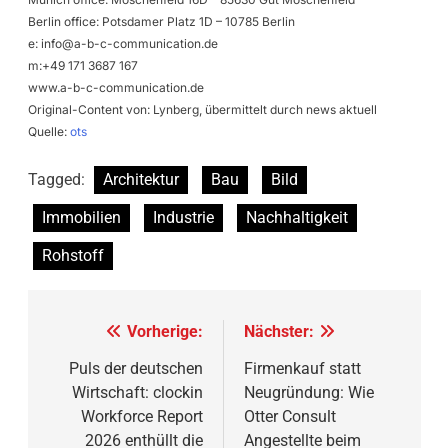
Berlin office: Potsdamer Platz 1D – 10785 Berlin
e:
info@a-b-c-communication.de
m:+49 171 3687 167
www.a-b-c-communication.de
Original-Content von: Lynberg, übermittelt durch news aktuell
Quelle:
ots
Tagged:
Architektur
Bau
Bild
Immobilien
Industrie
Nachhaltigkeit
Rohstoff
Beitragsnavigation
Vorherige:
Nächster:
Puls der deutschen
Firmenkauf statt
Wirtschaft: clockin
Neugründung: Wie
Workforce Report
Otter Consult
2026 enthüllt die
Angestellte beim