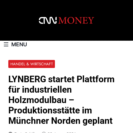
Skip
to
content
CNNMONEY.CH
MENU
HANDEL & WIRTSCHAFT
LYNBERG startet Plattform
für industriellen
Holzmodulbau –
Produktionsstätte im
Münchner Norden geplant