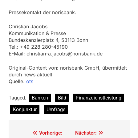
Pressekontakt der norisbank:
Christian Jacobs
Kommunikation & Presse
Bundeskanzlerplatz 4, 53113 Bonn
Tel.: +49 228 280-45190
E-Mail:
christian-a.jacobs@norisbank.de
Original-Content von: norisbank GmbH, übermittelt
durch news aktuell
Quelle:
ots
Tagged:
Banken
Bild
Finanzdienstleistung
Konjunktur
Umfrage
Beitragsnavigation
Vorherige:
Nächster: