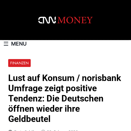
Skip
to
content
CNNMONEY.CH
MENU
FINANZEN
Lust auf Konsum / norisbank
Umfrage zeigt positive
Tendenz: Die Deutschen
öffnen wieder ihre
Geldbeutel