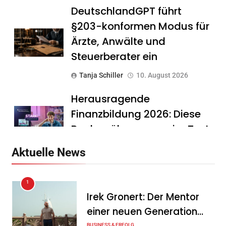
DeutschlandGPT führt
§203-konformen Modus für
Ärzte, Anwälte und
Steuerberater ein
Tanja Schiller
10. August 2026
Herausragende
Finanzbildung 2026: Diese
Banken überzeugen im Test
Tanja Schiller
10. August 2026
Aktuelle News
Dachser schließt
1
strategische Partnerschaft
Irek Gronert: Der Mentor
mit Synergie Canada
einer neuen Generation
Tanja Schiller
7. August 2026
BUSINESS & ERFOLG