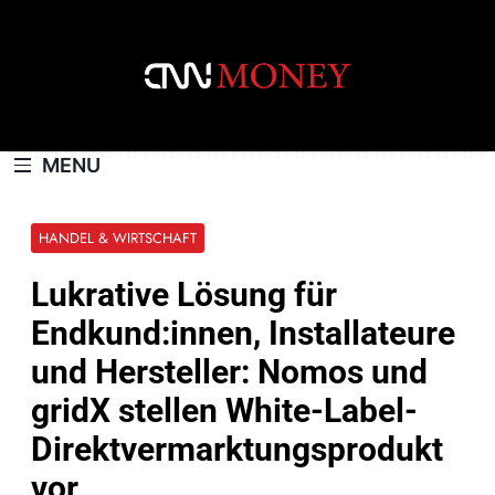
Skip
to
content
CNNMONEY.CH
MENU
HANDEL & WIRTSCHAFT
Lukrative Lösung für
Endkund:innen, Installateure
und Hersteller: Nomos und
gridX stellen White-Label-
Direktvermarktungsprodukt
vor