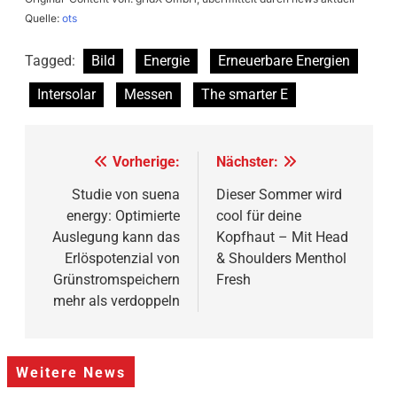
Quelle:
ots
Tagged:
Bild
Energie
Erneuerbare Energien
Intersolar
Messen
The smarter E
Beitragsnavigation
Vorherige:
Nächster:
Studie von suena
Dieser Sommer wird
energy: Optimierte
cool für deine
Auslegung kann das
Kopfhaut – Mit Head
Erlöspotenzial von
& Shoulders Menthol
Grünstromspeichern
Fresh
mehr als verdoppeln
Weitere News