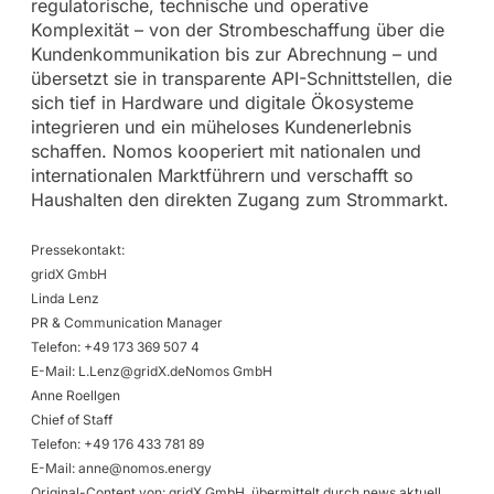
regulatorische, technische und operative
Komplexität – von der Strombeschaffung über die
Kundenkommunikation bis zur Abrechnung – und
übersetzt sie in transparente API-Schnittstellen, die
sich tief in Hardware und digitale Ökosysteme
integrieren und ein müheloses Kundenerlebnis
schaffen. Nomos kooperiert mit nationalen und
internationalen Marktführern und verschafft so
Haushalten den direkten Zugang zum Strommarkt.
Pressekontakt:
gridX GmbH
Linda Lenz
PR & Communication Manager
Telefon: +49 173 369 507 4
E-Mail:
L.Lenz@gridX.deNomos
GmbH
Anne Roellgen
Chief of Staff
Telefon: +49 176 433 781 89
E-Mail:
anne@nomos.energy
Original-Content von: gridX GmbH, übermittelt durch news aktuell