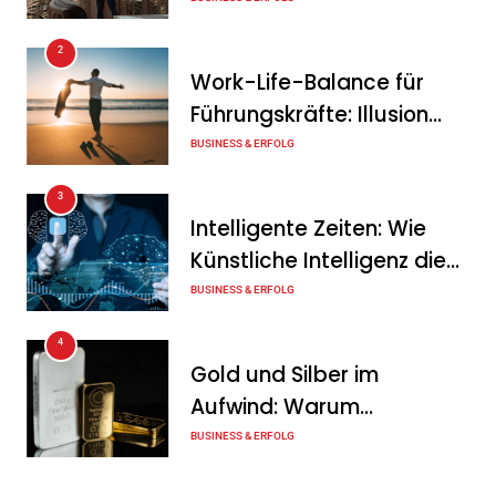
von Unternehmern
PVMarktplatz.de: Warum
2
sich der Verkauf über einen
Work-Life-Balance für
spezialisierten Anbieter
Führungskräfte: Illusion
lohnt
oder echte Chance?
BUSINESS & ERFOLG
Tanja Schiller
7. August 2026
3
Intelligente Zeiten: Wie
Künstliche Intelligenz die
Geschäftswelt verändert
BUSINESS & ERFOLG
4
Gold und Silber im
Aufwind: Warum
Edelmetalle als sicherer
BUSINESS & ERFOLG
Hafen zurück sind
5