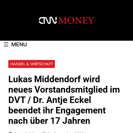
Skip
to
content
CNNMONEY.CH
MENU
HANDEL & WIRTSCHAFT
Lukas Middendorf wird
neues Vorstandsmitglied im
DVT / Dr. Antje Eckel
beendet ihr Engagement
nach über 17 Jahren