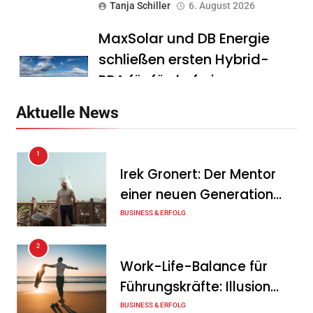
Tanja Schiller
6. August 2026
MaxSolar und DB Energie
schließen ersten Hybrid-
PPA für förderfreie
Anlagenkombination
Aktuelle News
Tanja Schiller
6. August 2026
1
KSB mit starkem
Irek Gronert: Der Mentor
Geschäftsverlauf im
einer neuen Generation
zweiten Quartal
von Unternehmern
BUSINESS & ERFOLG
Tanja Schiller
6. August 2026
2
Intersolar-Trend 2026:
Work-Life-Balance für
Warum Batteriespeicher
Führungskräfte: Illusion
zum wichtigsten Baustein
oder echte Chance?
BUSINESS & ERFOLG