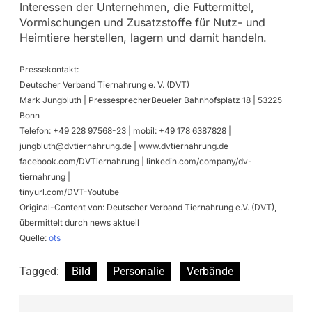
Interessen der Unternehmen, die Futtermittel,
Vormischungen und Zusatzstoffe für Nutz- und
Heimtiere herstellen, lagern und damit handeln.
Pressekontakt:
Deutscher Verband Tiernahrung e. V. (DVT)
Mark Jungbluth | PressesprecherBeueler Bahnhofsplatz 18 | 53225
Bonn
Telefon: +49 228 97568-23 | mobil: +49 178 6387828 |
jungbluth@dvtiernahrung.de
| www.dvtiernahrung.de
facebook.com/DVTiernahrung | linkedin.com/company/dv-
tiernahrung |
tinyurl.com/DVT-Youtube
Original-Content von: Deutscher Verband Tiernahrung e.V. (DVT),
übermittelt durch news aktuell
Quelle:
ots
Tagged:
Bild
Personalie
Verbände