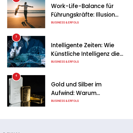
Intersolar-Trend 2026:
Work-Life-Balance für
Warum Batteriespeicher
Führungskräfte: Illusion
zum wichtigsten Baustein
oder echte Chance?
BUSINESS & ERFOLG
der Energiewende werden
3
Tanja Schiller
6. August 2026
Intelligente Zeiten: Wie
Künstliche Intelligenz die
Geschäftswelt verändert
BUSINESS & ERFOLG
4
Gold und Silber im
Aufwind: Warum
Edelmetalle als sicherer
BUSINESS & ERFOLG
Hafen zurück sind
5
Erfolgreich verhandeln:
Techniken, die jeder