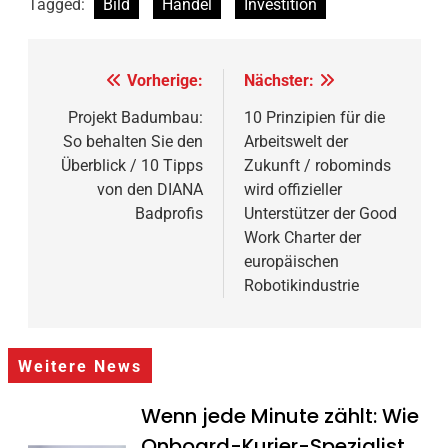
Tagged:
Bild
Handel
Investition
Beitragsnavigation
Vorherige:
Nächster:
Projekt Badumbau:
10 Prinzipien für die
So behalten Sie den
Arbeitswelt der
Überblick / 10 Tipps
Zukunft / robominds
von den DIANA
wird offizieller
Badprofis
Unterstützer der Good
Work Charter der
europäischen
Robotikindustrie
Weitere News
Wenn jede Minute zählt: Wie
Onboard-Kurier-Spezialist