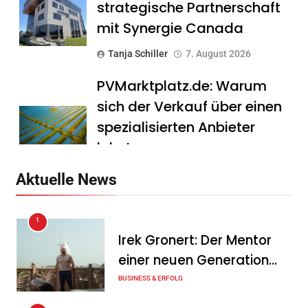
strategische Partnerschaft
mit Synergie Canada
Tanja Schiller
7. August 2026
PVMarktplatz.de: Warum
sich der Verkauf über einen
spezialisierten Anbieter
lohnt
Tanja Schiller
7. August 2026
Aktuelle News
HS Führungscoaching:
1
Warum ein
Irek Gronert: Der Mentor
Mitarbeitergespräch pro
einer neuen Generation
Jahr nichts verändert – und
von Unternehmern
BUSINESS & ERFOLG
was stattdessen