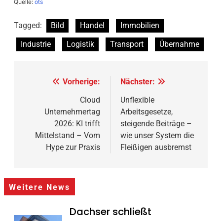
Quelle:
ots
Tagged:
Bild
Handel
Immobilien
Industrie
Logistik
Transport
Übernahme
Beitragsnavigation
Vorherige:
Nächster:
Cloud
Unflexible
Unternehmertag
Arbeitsgesetze,
2026: KI trifft
steigende Beiträge –
Mittelstand – Vom
wie unser System die
Hype zur Praxis
Fleißigen ausbremst
Weitere News
Dachser schließt