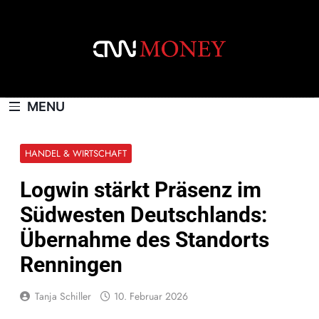
Skip
to
content
CNNMONEY.CH
MENU
HANDEL & WIRTSCHAFT
Logwin stärkt Präsenz im
Südwesten Deutschlands:
Übernahme des Standorts
Renningen
Tanja Schiller
10. Februar 2026