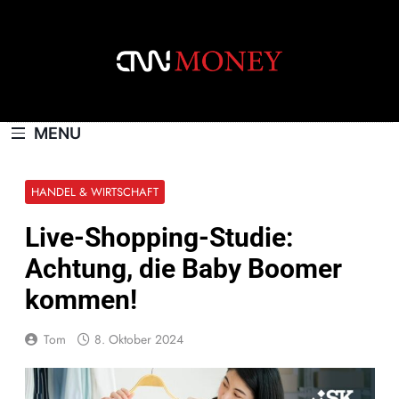
Skip
to
content
CNNMONEY.CH
MENU
HANDEL & WIRTSCHAFT
Live-Shopping-Studie:
Achtung, die Baby Boomer
kommen!
Tom
8. Oktober 2024