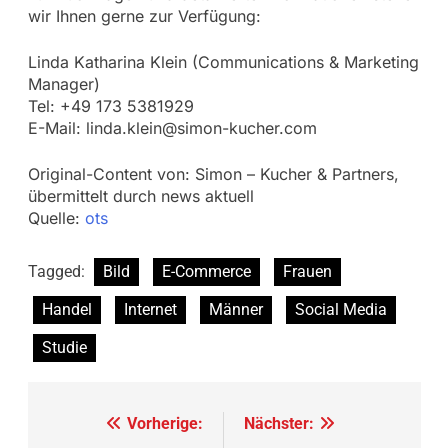
wir Ihnen gerne zur Verfügung:
Linda Katharina Klein (Communications & Marketing
Manager)
Tel: +49 173 5381929
E-Mail:
linda.klein@simon-kucher.com
Original-Content von: Simon – Kucher & Partners,
übermittelt durch news aktuell
Quelle:
ots
Tagged:
Bild
E-Commerce
Frauen
Handel
Internet
Männer
Social Media
Studie
Beitragsnavigation
Vorherige:
Nächster: