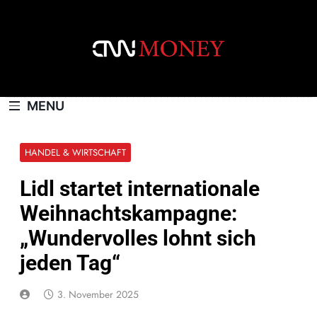
Skip
to
content
CNNMONEY.CH
MENU
HANDEL & WIRTSCHAFT
Lidl startet internationale
Weihnachtskampagne:
„Wundervolles lohnt sich
jeden Tag“
3. November 2025