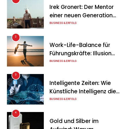
Warum ein
Irek Gronert: Der Mentor
Mitarbeitergespräch pro
einer neuen Generation
Jahr nichts verändert – und
von Unternehmern
BUSINESS & ERFOLG
was stattdessen
Verbindlichkeit schafft
2
Work-Life-Balance für
Tanja Schiller
7. August 2026
Führungskräfte: Illusion
Wenn jede Minute zählt: Wie
oder echte Chance?
BUSINESS & ERFOLG
Onboard-Kurier-Spezialist
3
OBC ONE die internationale
Intelligente Zeiten: Wie
Notfalllogistik neu denkt
Künstliche Intelligenz die
Tanja Schiller
6. August 2026
Geschäftswelt verändert
BUSINESS & ERFOLG
4
Gold und Silber im