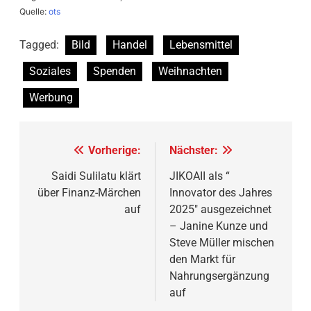
Quelle:
ots
Tagged:
Bild
Handel
Lebensmittel
Soziales
Spenden
Weihnachten
Werbung
Beitragsnavigation
Vorherige:
Nächster:
Saidi Sulilatu klärt
JIKOAII als “
über Finanz-Märchen
Innovator des Jahres
auf
2025″ ausgezeichnet
– Janine Kunze und
Steve Müller mischen
den Markt für
Nahrungsergänzung
auf