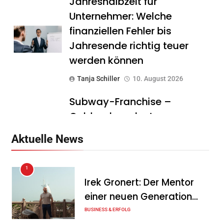
Jahreshalbzeit für
Unternehmer: Welche
finanziellen Fehler bis
Jahresende richtig teuer
werden können
Tanja Schiller
10. August 2026
Subway-Franchise –
Goldgrube oder teurer
Traum? Was Gründer vor
Aktuelle News
dem Einstieg wissen sollten
Tanja Schiller
10. August 2026
1
Irek Gronert: Der Mentor
DeutschlandGPT führt
einer neuen Generation
§203-konformen Modus für
von Unternehmern
BUSINESS & ERFOLG
Ärzte, Anwälte und