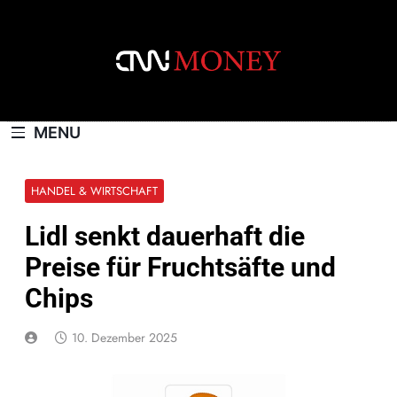
Skip
to
content
CNNMONEY.CH
MENU
HANDEL & WIRTSCHAFT
Lidl senkt dauerhaft die
Preise für Fruchtsäfte und
Chips
10. Dezember 2025