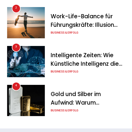
Steuerberater ein
2
Work-Life-Balance für
Tanja Schiller
10. August 2026
Führungskräfte: Illusion
Herausragende
oder echte Chance?
BUSINESS & ERFOLG
Finanzbildung 2026: Diese
3
Banken überzeugen im Test
Intelligente Zeiten: Wie
Tanja Schiller
10. August 2026
Künstliche Intelligenz die
Geschäftswelt verändert
BUSINESS & ERFOLG
4
Gold und Silber im
Aufwind: Warum
Edelmetalle als sicherer
BUSINESS & ERFOLG
Hafen zurück sind
5