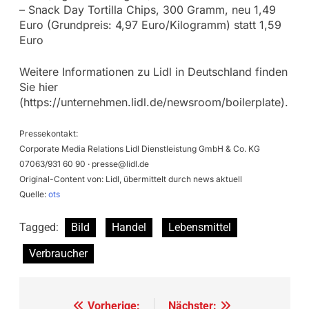
– Snack Day Tortilla Chips, 300 Gramm, neu 1,49
Euro (Grundpreis: 4,97 Euro/Kilogramm) statt 1,59
Euro
Weitere Informationen zu Lidl in Deutschland finden
Sie hier
(https://unternehmen.lidl.de/newsroom/boilerplate).
Pressekontakt:
Corporate Media Relations Lidl Dienstleistung GmbH & Co. KG
07063/931 60 90 ·
presse@lidl.de
Original-Content von: Lidl, übermittelt durch news aktuell
Quelle:
ots
Tagged:
Bild
Handel
Lebensmittel
Verbraucher
Beitragsnavigation
Vorherige:
Nächster: