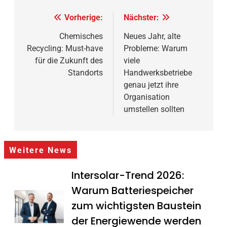
Beitragsnavigation
Vorherige:
Nächster:
Chemisches
Neues Jahr, alte
Recycling: Must-have
Probleme: Warum
für die Zukunft des
viele
Standorts
Handwerksbetriebe
genau jetzt ihre
Organisation
umstellen sollten
Weitere News
Intersolar-Trend 2026:
Warum Batteriespeicher
zum wichtigsten Baustein
der Energiewende werden