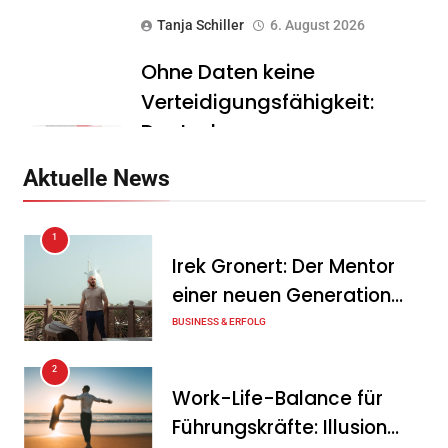
Tanja Schiller
6. August 2026
Ohne Daten keine
Verteidigungsfähigkeit:
Deutsche
Rüstungsindustrie investiert
Aktuelle News
zunächst in ihr digitales
Fundament
1
Tanja Schiller
6. August 2026
Irek Gronert: Der Mentor
einer neuen Generation
Zu viel Arbeit, zu wenig Zeit:
von Unternehmern
BUSINESS & ERFOLG
Warum kleine Unternehmen
ihre Ressourcen falsch
2
einsetzen – und wie Marc
Work-Life-Balance für
Wehning das ändert
Führungskräfte: Illusion