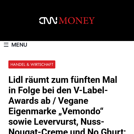
Skip
to
content
CNNMONEY.CH
MENU
HANDEL & WIRTSCHAFT
Lidl räumt zum fünften Mal
in Folge bei den V-Label-
Awards ab / Vegane
Eigenmarke „Vemondo“
sowie Levervurst, Nuss-
Nougat-Creme und No Ghurt: