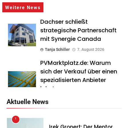
Weitere News
Dachser schließt
strategische Partnerschaft
mit Synergie Canada
Tanja Schiller
7. August 2026
PVMarktplatz.de: Warum
sich der Verkauf über einen
spezialisierten Anbieter
lohnt
Tanja Schiller
7. August 2026
Aktuelle News
HS Führungscoaching:
1
Warum ein
Irek Gronert: Der Mentor