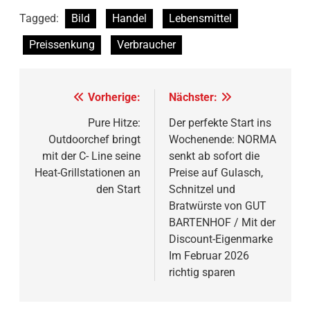
Tagged:
Bild
Handel
Lebensmittel
Preissenkung
Verbraucher
Beitragsnavigation
Vorherige:
Nächster:
Pure Hitze:
Der perfekte Start ins
Outdoorchef bringt
Wochenende: NORMA
mit der C- Line seine
senkt ab sofort die
Heat-Grillstationen an
Preise auf Gulasch,
den Start
Schnitzel und
Bratwürste von GUT
BARTENHOF / Mit der
Discount-Eigenmarke
Im Februar 2026
richtig sparen