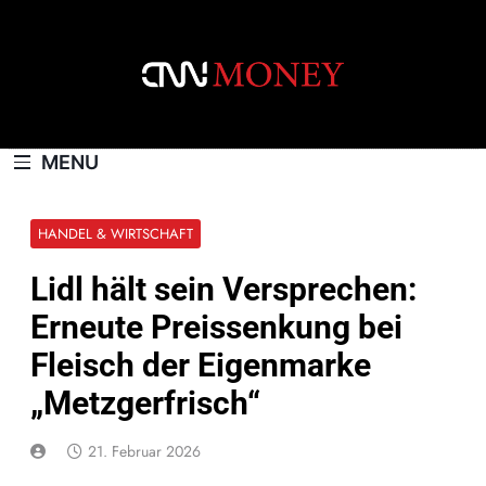
Skip
to
content
CNNMONEY.CH
MENU
HANDEL & WIRTSCHAFT
Lidl hält sein Versprechen:
Erneute Preissenkung bei
Fleisch der Eigenmarke
„Metzgerfrisch“
21. Februar 2026