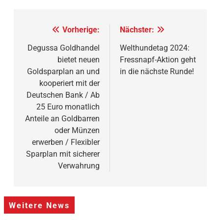
Beitragsnavigation
Vorherige:
Nächster:
Degussa Goldhandel
Welthundetag 2024:
bietet neuen
Fressnapf-Aktion geht
Goldsparplan an und
in die nächste Runde!
kooperiert mit der
Deutschen Bank / Ab
25 Euro monatlich
Anteile an Goldbarren
oder Münzen
erwerben / Flexibler
Sparplan mit sicherer
Verwahrung
Weitere News