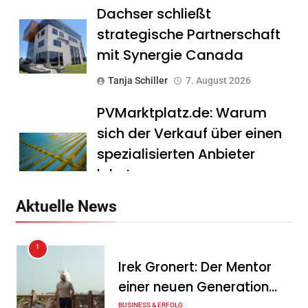
Dachser schließt
strategische Partnerschaft
mit Synergie Canada
Tanja Schiller
7. August 2026
PVMarktplatz.de: Warum
sich der Verkauf über einen
spezialisierten Anbieter
lohnt
Tanja Schiller
7. August 2026
Aktuelle News
HS Führungscoaching:
1
Warum ein
Irek Gronert: Der Mentor
Mitarbeitergespräch pro
einer neuen Generation
Jahr nichts verändert – und
von Unternehmern
BUSINESS & ERFOLG