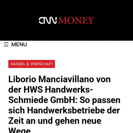
Skip
to
content
CNNMONEY.CH
MENU
HANDEL & WIRTSCHAFT
Liborio Manciavillano von
der HWS Handwerks-
Schmiede GmbH: So passen
sich Handwerksbetriebe der
Zeit an und gehen neue
Wege