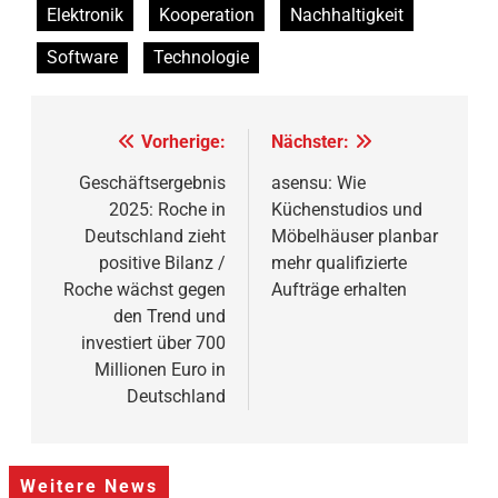
Elektronik
Kooperation
Nachhaltigkeit
Software
Technologie
Beitragsnavigation
Vorherige:
Nächster:
Geschäftsergebnis
asensu: Wie
2025: Roche in
Küchenstudios und
Deutschland zieht
Möbelhäuser planbar
positive Bilanz /
mehr qualifizierte
Roche wächst gegen
Aufträge erhalten
den Trend und
investiert über 700
Millionen Euro in
Deutschland
Weitere News