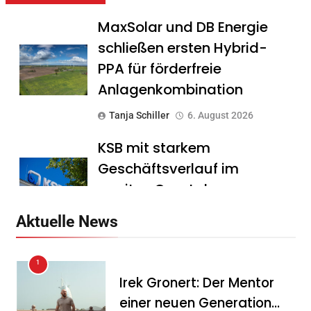
MaxSolar und DB Energie
schließen ersten Hybrid-
PPA für förderfreie
Anlagenkombination
Tanja Schiller
6. August 2026
KSB mit starkem
Geschäftsverlauf im
zweiten Quartal
Tanja Schiller
6. August 2026
Aktuelle News
Intersolar-Trend 2026:
1
Warum Batteriespeicher
Irek Gronert: Der Mentor
zum wichtigsten Baustein
einer neuen Generation
der Energiewende werden