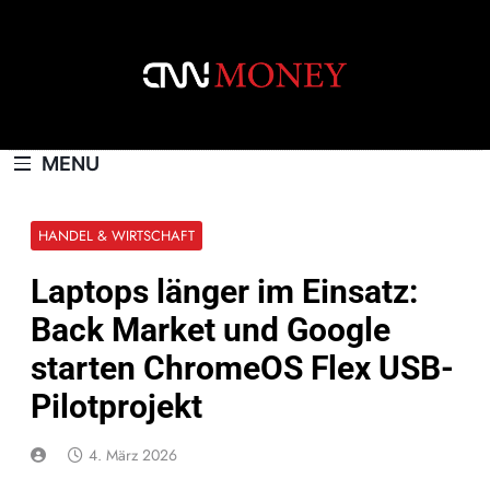
Skip
to
content
CNNMONEY.CH
MENU
HANDEL & WIRTSCHAFT
Laptops länger im Einsatz:
Back Market und Google
starten ChromeOS Flex USB-
Pilotprojekt
4. März 2026