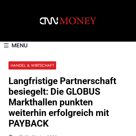
Skip
to
content
CNNMONEY.CH
MENU
HANDEL & WIRTSCHAFT
Langfristige Partnerschaft
besiegelt: Die GLOBUS
Markthallen punkten
weiterhin erfolgreich mit
PAYBACK