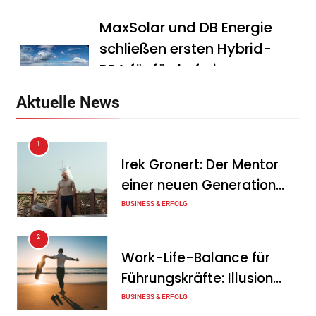
MaxSolar und DB Energie
schließen ersten Hybrid-
PPA für förderfreie
Anlagenkombination
Aktuelle News
Tanja Schiller
6. August 2026
1
KSB mit starkem
Irek Gronert: Der Mentor
Geschäftsverlauf im
einer neuen Generation
zweiten Quartal
von Unternehmern
BUSINESS & ERFOLG
Tanja Schiller
6. August 2026
2
Intersolar-Trend 2026:
Work-Life-Balance für
Warum Batteriespeicher
Führungskräfte: Illusion
zum wichtigsten Baustein
oder echte Chance?
BUSINESS & ERFOLG
der Energiewende werden