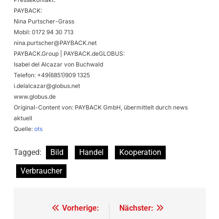
PAYBACK:
Nina Purtscher-Grass
Mobil: 0172 94 30 713
nina.purtscher@PAYBACK.net
PAYBACK.Group | PAYBACK.deGLOBUS:
Isabel del Alcazar von Buchwald
Telefon: +49(6851)909 1325
i.delalcazar@globus.net
www.globus.de
Original-Content von: PAYBACK GmbH, übermittelt durch news
aktuell
Quelle:
ots
Tagged:
Bild
Handel
Kooperation
Verbraucher
Beitragsnavigation
Vorherige:
Nächster: