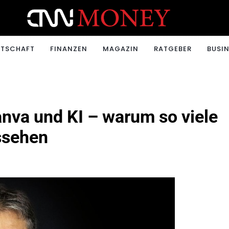
ONEY.CH
RTSCHAFT
FINANZEN
MAGAZIN
RATGEBER
BUSIN
va und KI – warum so viele
ssehen