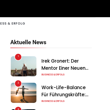
ESS & ERFOLG
Aktuelle News
1
Irek Gronert: Der
Mentor Einer Neuen
Generation Von
BUSINESS & ERFOLG
Unternehmern
2
Work-Life-Balance
Für Führungskräfte:
Illusion Oder Echte
BUSINESS & ERFOLG
Chance?
3