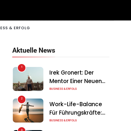
ESS & ERFOLG
Aktuelle News
1
Irek Gronert: Der
Mentor Einer Neuen
Generation Von
BUSINESS & ERFOLG
Unternehmern
2
Work-Life-Balance
Für Führungskräfte:
Illusion Oder Echte
BUSINESS & ERFOLG
Chance?
3