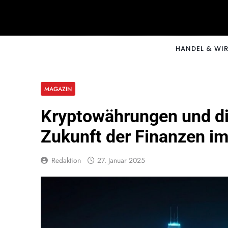
Skip
to
content
CNNM
HANDEL & WI
MAGAZIN
Kryptowährungen und di
Zukunft der Finanzen im
Redaktion
27. Januar 2025