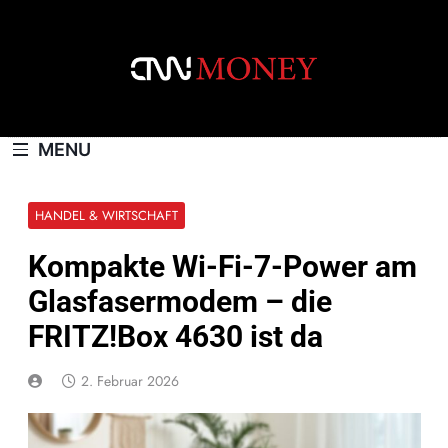
Skip
to
content
CNNMONEY.CH
MENU
HANDEL & WIRTSCHAFT
Kompakte Wi-Fi-7-Power am
Glasfasermodem – die
FRITZ!Box 4630 ist da
2. Februar 2026