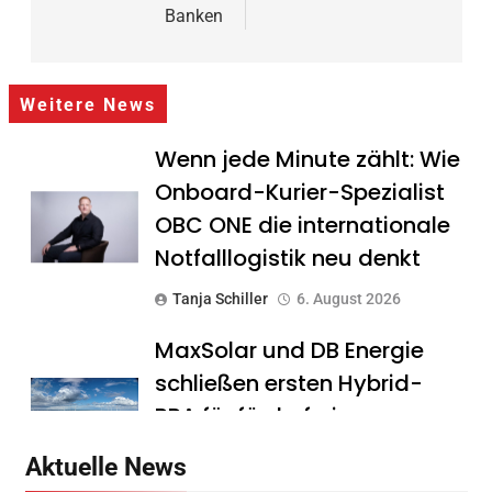
Banken
Weitere News
Wenn jede Minute zählt: Wie
Onboard-Kurier-Spezialist
OBC ONE die internationale
Notfalllogistik neu denkt
Tanja Schiller
6. August 2026
MaxSolar und DB Energie
schließen ersten Hybrid-
PPA für förderfreie
Anlagenkombination
Aktuelle News
Tanja Schiller
6. August 2026