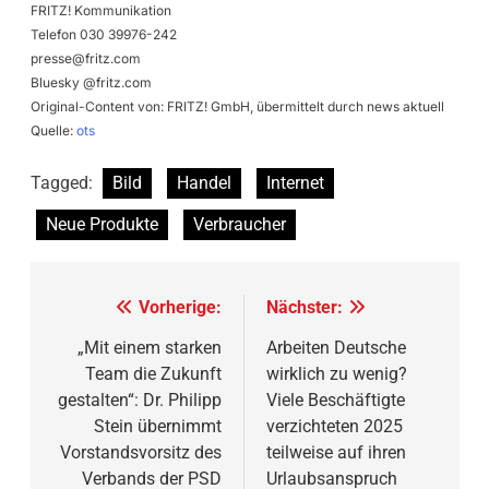
FRITZ! Kommunikation
Telefon 030 39976-242
presse@fritz.com
Bluesky @fritz.com
Original-Content von: FRITZ! GmbH, übermittelt durch news aktuell
Quelle:
ots
Tagged:
Bild
Handel
Internet
Neue Produkte
Verbraucher
Beitragsnavigation
Vorherige:
Nächster:
„Mit einem starken
Arbeiten Deutsche
Team die Zukunft
wirklich zu wenig?
gestalten“: Dr. Philipp
Viele Beschäftigte
Stein übernimmt
verzichteten 2025
Vorstandsvorsitz des
teilweise auf ihren
Verbands der PSD
Urlaubsanspruch