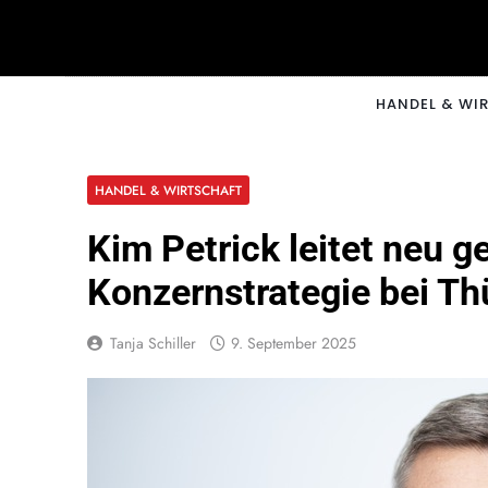
Skip
to
content
CNNM
HANDEL & WI
HANDEL & WIRTSCHAFT
Kim Petrick leitet neu g
Konzernstrategie bei T
Tanja Schiller
9. September 2025