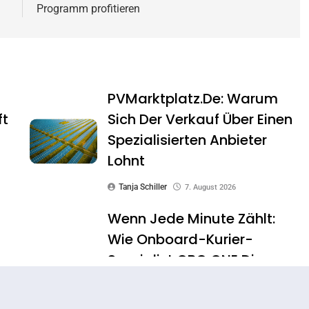
Programm profitieren
PVMarktplatz.de: Warum
ft
Sich Der Verkauf Über Einen
Spezialisierten Anbieter
Lohnt
Tanja Schiller
7. August 2026
Wenn Jede Minute Zählt:
Wie Onboard-Kurier-
Spezialist OBC ONE Die
Internationale
Notfalllogistik Neu Denkt