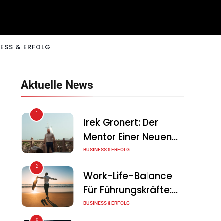
ESS & ERFOLG
Aktuelle News
1
Irek Gronert: Der
Mentor Einer Neuen
Generation Von
BUSINESS & ERFOLG
Unternehmern
2
Work-Life-Balance
Für Führungskräfte:
Illusion Oder Echte
BUSINESS & ERFOLG
Chance?
3