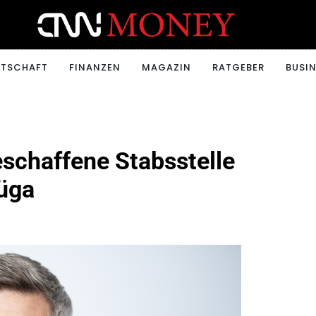
ONEY.CH
RTSCHAFT
FINANZEN
MAGAZIN
RATGEBER
BUSIN
eschaffene Stabsstelle
hüga