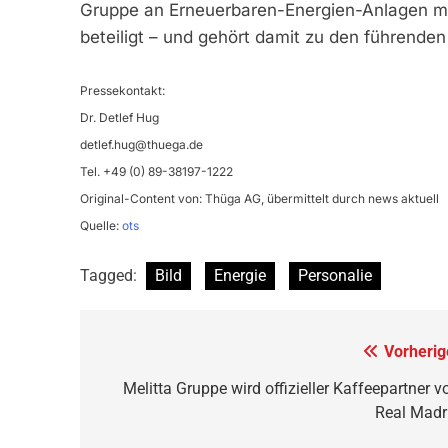
Gruppe an Erneuerbaren-Energien-Anlagen mi
beteiligt – und gehört damit zu den führend
Pressekontakt:
Dr. Detlef Hug
detlef.hug@thuega.de
Tel. +49 (0) 89-38197-1222
Original-Content von: Thüga AG, übermittelt durch news aktuell
Quelle:
ots
Tagged:
Bild
Energie
Personalie
Beitragsnavigation
Vorherig
Melitta Gruppe wird offizieller Kaffeepartner v
Real Madr