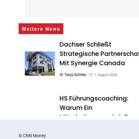
Weitere News
Dachser Schließt
Strategische Partnerscha
Mit Synergie Canada
Tanja Schiller
7. August 2026
HS Führungscoaching:
Warum Ein
Mitarbeitergespräch Pro
Jahr Nichts Verändert –
Und Was Stattdessen
© CNN Money