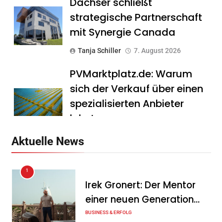
Dachser schließt
strategische Partnerschaft
mit Synergie Canada
Tanja Schiller
7. August 2026
PVMarktplatz.de: Warum
sich der Verkauf über einen
spezialisierten Anbieter
lohnt
Tanja Schiller
7. August 2026
Aktuelle News
HS Führungscoaching:
1
Warum ein
Irek Gronert: Der Mentor
Mitarbeitergespräch pro
einer neuen Generation
Jahr nichts verändert – und
von Unternehmern
BUSINESS & ERFOLG
was stattdessen