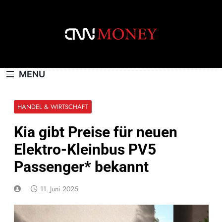
Skip
to
content
CNNMONEY.CH
MENU
HANDEL & WIRTSCHAFT
Kia gibt Preise für neuen
Elektro-Kleinbus PV5
Passenger* bekannt
11. Juni 2025