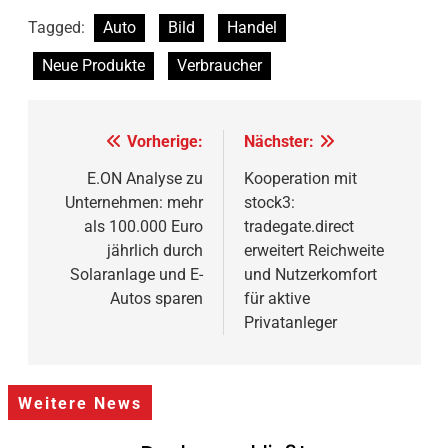
Tagged:
Auto
Bild
Handel
Neue Produkte
Verbraucher
Beitragsnavigation
Vorherige:
Nächster:
E.ON Analyse zu
Kooperation mit
Unternehmen: mehr
stock3:
als 100.000 Euro
tradegate.direct
jährlich durch
erweitert Reichweite
Solaranlage und E-
und Nutzerkomfort
Autos sparen
für aktive
Privatanleger
Weitere News