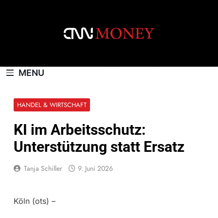
Skip
to
content
CNNMONEY.CH
MENU
HANDEL & WIRTSCHAFT
KI im Arbeitsschutz:
Unterstützung statt Ersatz
Tanja Schiller
9. Juni 2026
Köln (ots) –