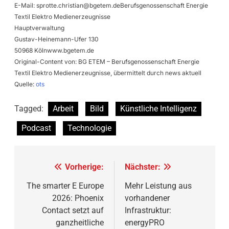
E-Mail:
sprotte.christian@bgetem.deBerufsgenossenschaft
Energie
Textil Elektro Medienerzeugnisse
Hauptverwaltung
Gustav-Heinemann-Ufer 130
50968 Kölnwww.bgetem.de
Original-Content von: BG ETEM – Berufsgenossenschaft Energie
Textil Elektro Medienerzeugnisse, übermittelt durch news aktuell
Quelle:
ots
Tagged:
Arbeit
Bild
Künstliche Intelligenz
Podcast
Technologie
Beitragsnavigation
Vorherige:
Nächster:
The smarter E Europe
Mehr Leistung aus
2026: Phoenix
vorhandener
Contact setzt auf
Infrastruktur:
ganzheitliche
energyPRO