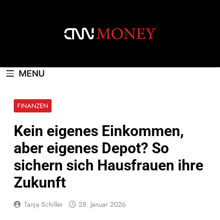
Skip
to
content
CNNMONEY.CH
MENU
FINANZEN
Kein eigenes Einkommen,
aber eigenes Depot? So
sichern sich Hausfrauen ihre
Zukunft
Tanja Schiller
28. Januar 2026