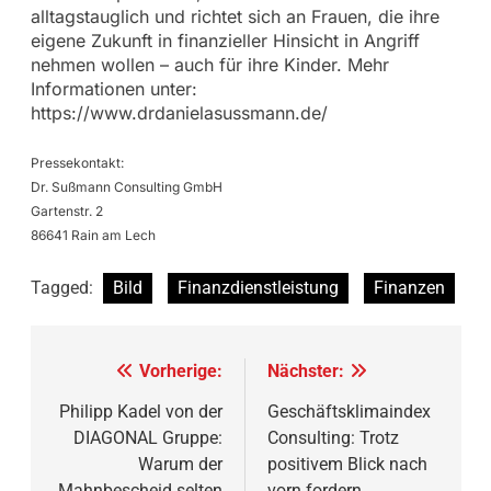
alltagstauglich und richtet sich an Frauen, die ihre
eigene Zukunft in finanzieller Hinsicht in Angriff
nehmen wollen – auch für ihre Kinder. Mehr
Informationen unter:
https://www.drdanielasussmann.de/
Pressekontakt:
Dr. Sußmann Consulting GmbH
Gartenstr. 2
86641 Rain am Lech
Tagged:
Bild
Finanzdienstleistung
Finanzen
Beitragsnavigation
Vorherige:
Nächster:
Philipp Kadel von der
Geschäftsklimaindex
DIAGONAL Gruppe:
Consulting: Trotz
Warum der
positivem Blick nach
Mahnbescheid selten
vorn fordern