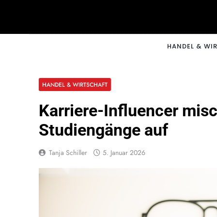
Skip
to
content
CNNM
HANDEL & WI
HANDEL & WIRTSCHAFT
Karriere-Influencer mis
Studiengänge auf
Tanja Schiller
5. Januar 2026