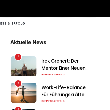
ESS & ERFOLG
Aktuelle News
1
Irek Gronert: Der
Mentor Einer Neuen
Generation Von
BUSINESS & ERFOLG
Unternehmern
2
Work-Life-Balance
Für Führungskräfte:
Illusion Oder Echte
BUSINESS & ERFOLG
Chance?
3