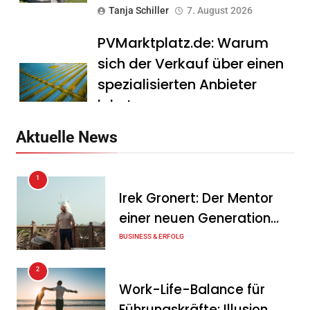
Tanja Schiller
7. August 2026
PVMarktplatz.de: Warum
sich der Verkauf über einen
spezialisierten Anbieter
lohnt
Tanja Schiller
7. August 2026
Aktuelle News
HS Führungscoaching:
1
Warum ein
Irek Gronert: Der Mentor
Mitarbeitergespräch pro
einer neuen Generation
Jahr nichts verändert – und
von Unternehmern
BUSINESS & ERFOLG
was stattdessen
Verbindlichkeit schafft
2
Work-Life-Balance für
Tanja Schiller
7. August 2026
Führungskräfte: Illusion