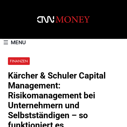
Skip
to
content
CNNMONEY.CH
MENU
FINANZEN
Kärcher & Schuler Capital
Management:
Risikomanagement bei
Unternehmern und
Selbstständigen – so
funktioniert es