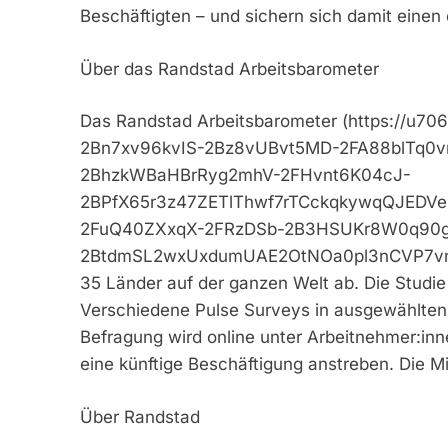
Beschäftigten – und sichern sich damit eine
Über das Randstad Arbeitsbarometer
Das Randstad Arbeitsbarometer (https://u7
2Bn7xv96kvIS-2Bz8vUBvt5MD-2FA88blTq0
2BhzkWBaHBrRyg2mhV-2FHvnt6K04cJ-
2BPfX65r3z47ZETlThwf7rTCckqkywqQJED
2FuQ40ZXxqX-2FRzDSb-2B3HSUKr8W0q90gi
2BtdmSL2wxUxdumUAE2OtNOa0pl3nCVP7vnf9p
35 Länder auf der ganzen Welt ab. Die Studie
Verschiedene Pulse Surveys in ausgewählten 
Befragung wird online unter Arbeitnehmer:inne
eine künftige Beschäftigung anstreben. Die M
Über Randstad