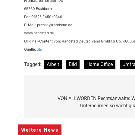
Frankfurter Straße 100
65760 Eschborn
Fon 01525 / 450-9349
E-Mail:
presse@randstad.de
www.randstad.de
Original-Content von: Randstad Deutschland GmbH & Co. KG, über
Quelle:
ots
Tagged:
Arbeit
Bild
Home Office
Umfr
Beitragsnavigation
VON ALLWÖRDEN Rechtsanwälte: Warum
Unternehmen so wichtig 
Weitere News