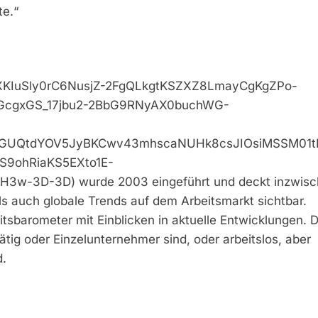
e.“
zlo7XKIuSly0rC6NusjZ-2FgQLkgtKSZXZ8LmayCgKgZPo-
GcgxGS_17jbu2-2BbG9RNyAX0buchWG-
GUQtdYOV5JyBKCwv43mhscaNUHk8csJIOsiMSSM01tI
9ohRiaKS5EXto1E-
-3D-3D) wurde 2003 eingeführt und deckt inzwisc
ls auch globale Trends auf dem Arbeitsmarkt sichtbar.
barometer mit Einblicken in aktuelle Entwicklungen. D
tig oder Einzelunternehmer sind, oder arbeitslos, aber
d.