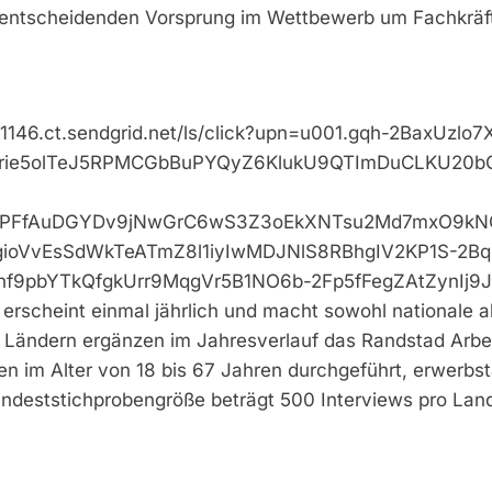
n entscheidenden Vorsprung im Wettbewerb um Fachkräft
061146.ct.sendgrid.net/ls/click?upn=u001.gqh-2BaxU
vrie5olTeJ5RPMCGbBuPYQyZ6KlukU9QTImDuCLKU20b
VePFfAuDGYDv9jNwGrC6wS3Z3oEkXNTsu2Md7mxO9kN
oVvEsSdWkTeATmZ8l1iyIwMDJNlS8RBhgIV2KP1S-2BqS
bYTkQfgkUrr9MqgVr5B1NO6b-2Fp5fFegZAtZynIj9JH3w
 erscheint einmal jährlich und macht sowohl nationale a
Ländern ergänzen im Jahresverlauf das Randstad Arbeits
n im Alter von 18 bis 67 Jahren durchgeführt, erwerbstä
indeststichprobengröße beträgt 500 Interviews pro Lan