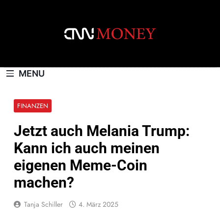
Skip
to
content
CNNMONEY.CH
MENU
FINANZEN
Jetzt auch Melania Trump:
Kann ich auch meinen
eigenen Meme-Coin
machen?
Tanja Schiller
4. März 2025