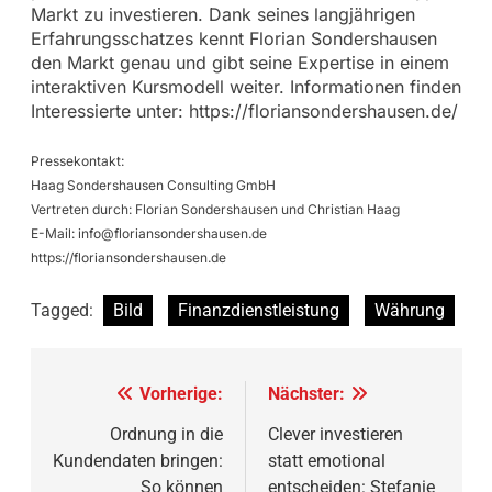
Markt zu investieren. Dank seines langjährigen
Erfahrungsschatzes kennt Florian Sondershausen
den Markt genau und gibt seine Expertise in einem
interaktiven Kursmodell weiter. Informationen finden
Interessierte unter: https://floriansondershausen.de/
Pressekontakt:
Haag Sondershausen Consulting GmbH
Vertreten durch: Florian Sondershausen und Christian Haag
E-Mail:
info@floriansondershausen.de
https://floriansondershausen.de
Tagged:
Bild
Finanzdienstleistung
Währung
Beitragsnavigation
Vorherige:
Nächster:
Ordnung in die
Clever investieren
Kundendaten bringen:
statt emotional
So können
entscheiden: Stefanie