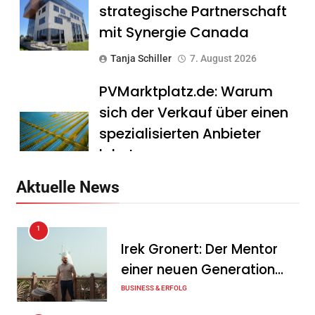
strategische Partnerschaft
mit Synergie Canada
Tanja Schiller
7. August 2026
PVMarktplatz.de: Warum
sich der Verkauf über einen
spezialisierten Anbieter
lohnt
Tanja Schiller
7. August 2026
Aktuelle News
HS Führungscoaching:
1
Warum ein
Irek Gronert: Der Mentor
Mitarbeitergespräch pro
einer neuen Generation
Jahr nichts verändert – und
von Unternehmern
BUSINESS & ERFOLG
was stattdessen