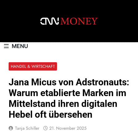
Skip
to
content
CNNMONEY.CH
MENU
HANDEL & WIRTSCHAFT
Jana Micus von Adstronauts:
Warum etablierte Marken im
Mittelstand ihren digitalen
Hebel oft übersehen
Tanja Schiller
21. November 2025