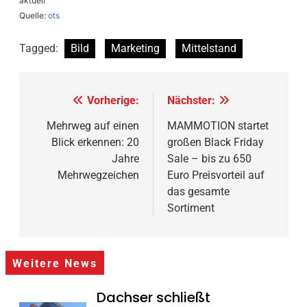
aktuell
Quelle:
ots
Tagged:
Bild
Marketing
Mittelstand
Beitragsnavigation
Vorherige:
Nächster:
Mehrweg auf einen
MAMMOTION startet
Blick erkennen: 20
großen Black Friday
Jahre
Sale – bis zu 650
Mehrwegzeichen
Euro Preisvorteil auf
das gesamte
Sortiment
Weitere News
Dachser schließt