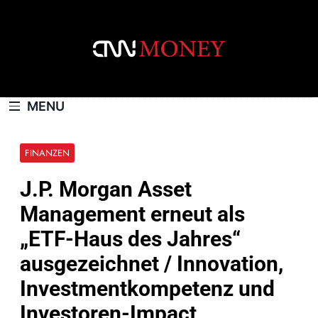
Skip
to
content
CNNMONEY.CH
MENU
FINANZEN
J.P. Morgan Asset
Management erneut als
„ETF-Haus des Jahres“
ausgezeichnet / Innovation,
Investmentkompetenz und
Investoren-Impact