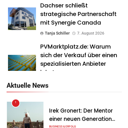
Dachser schließt
strategische Partnerschaft
mit Synergie Canada
Tanja Schiller
7. August 2026
PVMarktplatz.de: Warum
sich der Verkauf über einen
spezialisierten Anbieter
lohnt
Tanja Schiller
7. August 2026
Aktuelle News
HS Führungscoaching:
1
Warum ein
Irek Gronert: Der Mentor
Mitarbeitergespräch pro
einer neuen Generation
Jahr nichts verändert – und
von Unternehmern
BUSINESS & ERFOLG