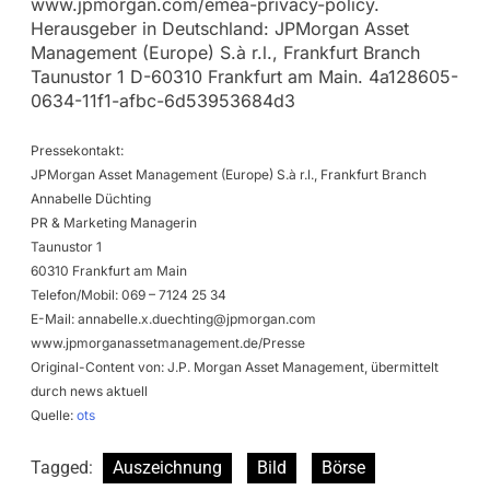
www.jpmorgan.com/emea-privacy-policy.
Herausgeber in Deutschland: JPMorgan Asset
Management (Europe) S.à r.l., Frankfurt Branch
Taunustor 1 D-60310 Frankfurt am Main. 4a128605-
0634-11f1-afbc-6d53953684d3
Pressekontakt:
JPMorgan Asset Management (Europe) S.à r.l., Frankfurt Branch
Annabelle Düchting
PR & Marketing Managerin
Taunustor 1
60310 Frankfurt am Main
Telefon/Mobil: 069 – 7124 25 34
E-Mail:
annabelle.x.duechting@jpmorgan.com
www.jpmorganassetmanagement.de/Presse
Original-Content von: J.P. Morgan Asset Management, übermittelt
durch news aktuell
Quelle:
ots
Tagged:
Auszeichnung
Bild
Börse