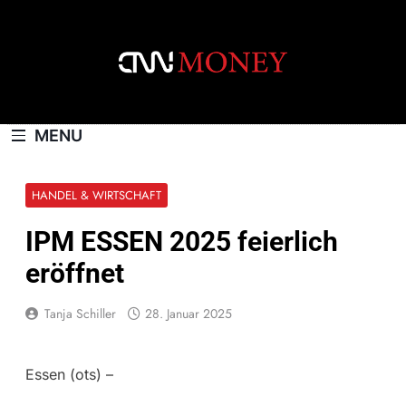
Skip
to
content
CNNMONEY.CH
MENU
HANDEL & WIRTSCHAFT
IPM ESSEN 2025 feierlich
eröffnet
Tanja Schiller
28. Januar 2025
Essen (ots) –