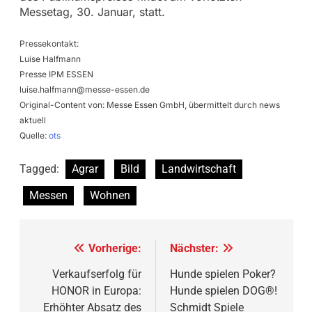
Messetag, 30. Januar, statt.
Pressekontakt:
Luise Halfmann
Presse IPM ESSEN
luise.halfmann@messe-essen.de
Original-Content von: Messe Essen GmbH, übermittelt durch news
aktuell
Quelle:
ots
Tagged:
Agrar
Bild
Landwirtschaft
Messen
Wohnen
Beitragsnavigation
Vorherige:
Nächster:
Verkaufserfolg für
Hunde spielen Poker?
HONOR in Europa:
Hunde spielen DOG®!
Erhöhter Absatz des
Schmidt Spiele