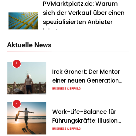
PVMarktplatz.de: Warum
sich der Verkauf über einen
spezialisierten Anbieter
lohnt
Tanja Schiller
7. August 2026
Aktuelle News
HS Führungscoaching:
1
Warum ein
Irek Gronert: Der Mentor
Mitarbeitergespräch pro
einer neuen Generation
Jahr nichts verändert – und
von Unternehmern
BUSINESS & ERFOLG
was stattdessen
Verbindlichkeit schafft
2
Work-Life-Balance für
Tanja Schiller
7. August 2026
Führungskräfte: Illusion
Wenn jede Minute zählt: Wie
oder echte Chance?
BUSINESS & ERFOLG