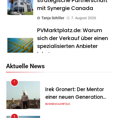
strategische Partnerschaft
mit Synergie Canada
Tanja Schiller
7. August 2026
PVMarktplatz.de: Warum
sich der Verkauf über einen
spezialisierten Anbieter
lohnt
Tanja Schiller
7. August 2026
Aktuelle News
HS Führungscoaching:
1
Warum ein
Irek Gronert: Der Mentor
Mitarbeitergespräch pro
einer neuen Generation
Jahr nichts verändert – und
von Unternehmern
BUSINESS & ERFOLG
was stattdessen
Verbindlichkeit schafft
2