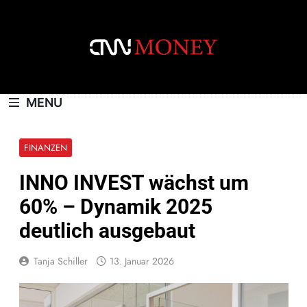
Skip
to
content
CNNMONEY.CH
MENU
FINANZEN
INNO INVEST wächst um
60% – Dynamik 2025
deutlich ausgebaut
Tanja Schiller
13. Januar 2026