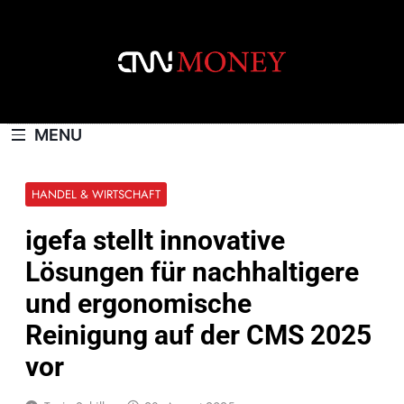
Skip
to
content
CNNMONEY.CH
MENU
HANDEL & WIRTSCHAFT
igefa stellt innovative
Lösungen für nachhaltigere
und ergonomische
Reinigung auf der CMS 2025
vor