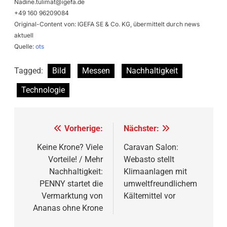
Nadine.tulimat@igefa.de
+49 160 96209084
Original-Content von: IGEFA SE & Co. KG, übermittelt durch news
aktuell
Quelle:
ots
Tagged:
Bild
Messen
Nachhaltigkeit
Technologie
Beitragsnavigation
Vorherige:
Nächster:
Keine Krone? Viele
Caravan Salon:
Vorteile! / Mehr
Webasto stellt
Nachhaltigkeit:
Klimaanlagen mit
PENNY startet die
umweltfreundlichem
Vermarktung von
Kältemittel vor
Ananas ohne Krone