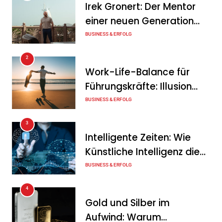
Irek Gronert: Der Mentor
Mitarbeitergespräch pro
einer neuen Generation
Jahr nichts verändert – und
von Unternehmern
BUSINESS & ERFOLG
was stattdessen
Verbindlichkeit schafft
2
Work-Life-Balance für
Tanja Schiller
7. August 2026
Führungskräfte: Illusion
Wenn jede Minute zählt: Wie
oder echte Chance?
BUSINESS & ERFOLG
Onboard-Kurier-Spezialist
3
OBC ONE die internationale
Intelligente Zeiten: Wie
Notfalllogistik neu denkt
Künstliche Intelligenz die
Tanja Schiller
6. August 2026
Geschäftswelt verändert
BUSINESS & ERFOLG
4
Gold und Silber im
Aufwind: Warum