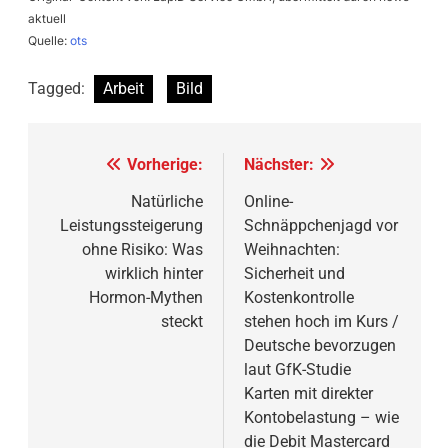
aktuell
Quelle:
ots
Tagged:
Arbeit
Bild
Beitragsnavigation
Vorherige:
Nächster:
Natürliche
Online-
Leistungssteigerung
Schnäppchenjagd vor
ohne Risiko: Was
Weihnachten:
wirklich hinter
Sicherheit und
Hormon-Mythen
Kostenkontrolle
steckt
stehen hoch im Kurs /
Deutsche bevorzugen
laut GfK-Studie
Karten mit direkter
Kontobelastung – wie
die Debit Mastercard