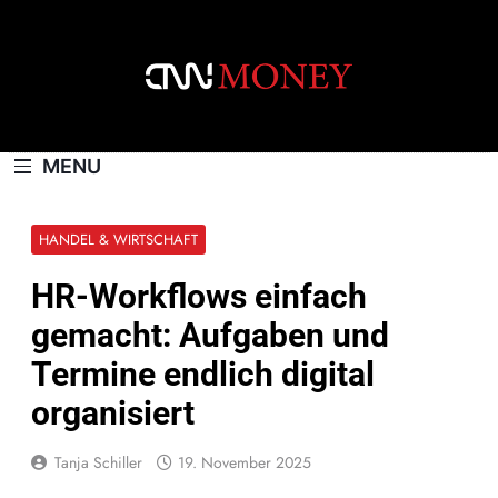
Skip
to
content
CNNMONEY.CH
MENU
HANDEL & WIRTSCHAFT
HR-Workflows einfach
gemacht: Aufgaben und
Termine endlich digital
organisiert
Tanja Schiller
19. November 2025