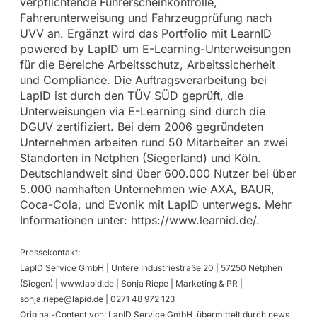
verpflichtende Führerscheinkontrolle,
Fahrerunterweisung und Fahrzeugprüfung nach
UVV an. Ergänzt wird das Portfolio mit LearnID
powered by LapID um E-Learning-Unterweisungen
für die Bereiche Arbeitsschutz, Arbeitssicherheit
und Compliance. Die Auftragsverarbeitung bei
LapID ist durch den TÜV SÜD geprüft, die
Unterweisungen via E-Learning sind durch die
DGUV zertifiziert. Bei dem 2006 gegründeten
Unternehmen arbeiten rund 50 Mitarbeiter an zwei
Standorten in Netphen (Siegerland) und Köln.
Deutschlandweit sind über 600.000 Nutzer bei über
5.000 namhaften Unternehmen wie AXA, BAUR,
Coca-Cola, und Evonik mit LapID unterwegs. Mehr
Informationen unter: https://www.learnid.de/.
Pressekontakt:
LapID Service GmbH | Untere Industriestraße 20 | 57250 Netphen
(Siegen) | www.lapid.de | Sonja Riepe | Marketing & PR |
sonja.riepe@lapid.de
| 0271 48 972 123
Original-Content von: LapID Service GmbH, übermittelt durch news