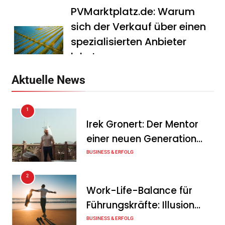
PVMarktplatz.de: Warum
sich der Verkauf über einen
spezialisierten Anbieter
lohnt
Tanja Schiller
7. August 2026
Aktuelle News
HS Führungscoaching:
1
Warum ein
Irek Gronert: Der Mentor
Mitarbeitergespräch pro
einer neuen Generation
Jahr nichts verändert – und
von Unternehmern
BUSINESS & ERFOLG
was stattdessen
Verbindlichkeit schafft
2
Work-Life-Balance für
Tanja Schiller
7. August 2026
Führungskräfte: Illusion
Wenn jede Minute zählt: Wie
oder echte Chance?
BUSINESS & ERFOLG