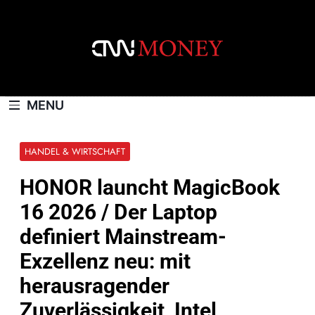
Skip
to
content
CNNMONEY.CH
MENU
HANDEL & WIRTSCHAFT
HONOR launcht MagicBook
16 2026 / Der Laptop
definiert Mainstream-
Exzellenz neu: mit
herausragender
Zuverlässigkeit, Intel