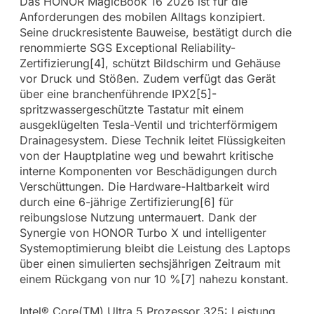
Das HONOR MagicBook 16 2026 ist für die
Anforderungen des mobilen Alltags konzipiert.
Seine druckresistente Bauweise, bestätigt durch die
renommierte SGS Exceptional Reliability-
Zertifizierung[4], schützt Bildschirm und Gehäuse
vor Druck und Stößen. Zudem verfügt das Gerät
über eine branchenführende IPX2[5]-
spritzwassergeschützte Tastatur mit einem
ausgeklügelten Tesla-Ventil und trichterförmigem
Drainagesystem. Diese Technik leitet Flüssigkeiten
von der Hauptplatine weg und bewahrt kritische
interne Komponenten vor Beschädigungen durch
Verschüttungen. Die Hardware-Haltbarkeit wird
durch eine 6-jährige Zertifizierung[6] für
reibungslose Nutzung untermauert. Dank der
Synergie von HONOR Turbo X und intelligenter
Systemoptimierung bleibt die Leistung des Laptops
über einen simulierten sechsjährigen Zeitraum mit
einem Rückgang von nur 10 %[7] nahezu konstant.
Intel® Core(TM) Ultra 5 Prozessor 325: Leistung