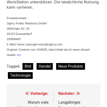
WorkStation unterstützen. Die tatsächliche Nutzung
kann variieren.
Pressekontakt:
Ogilvy Public Relations GmbH
Völklinger Str. 33
40221 Duesseldorf
GERMANY
E-Mail:
honor_teamgermany@ogilvy.com
Original-Content von: HONOR, übermittelt durch news aktuell
Quelle:
ots
Tagged:
Bild
Handel
Neue Produkte
Technologie
Beitragsnavigation
Vorherige:
Nächster:
Warum viele
Langjähriges