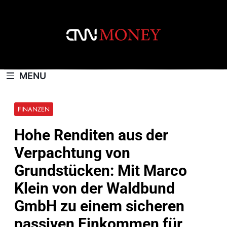
Skip
to
content
CNNMONEY.CH
MENU
FINANZEN
Hohe Renditen aus der
Verpachtung von
Grundstücken: Mit Marco
Klein von der Waldbund
GmbH zu einem sicheren
passiven Einkommen für