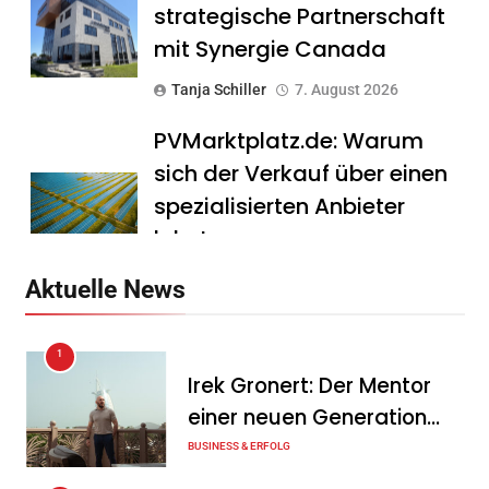
strategische Partnerschaft
mit Synergie Canada
Tanja Schiller
7. August 2026
PVMarktplatz.de: Warum
sich der Verkauf über einen
spezialisierten Anbieter
lohnt
Tanja Schiller
7. August 2026
Aktuelle News
HS Führungscoaching:
1
Warum ein
Irek Gronert: Der Mentor
Mitarbeitergespräch pro
einer neuen Generation
Jahr nichts verändert – und
von Unternehmern
BUSINESS & ERFOLG
was stattdessen