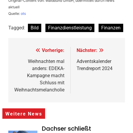
Original-Content von: Waldbund GmbH, übermittelt durch news
aktuell
Quelle:
ots
Tagged:
Bild
Finanzdienstleistung
Finanzen
Beitragsnavigation
Vorherige:
Nächster:
Weihnachten mal
Adventskalender
anders: EDEKA-
Trendreport 2024
Kampagne macht
Schluss mit
Weihnachtsmelancholie
Weitere News
Dachser schließt