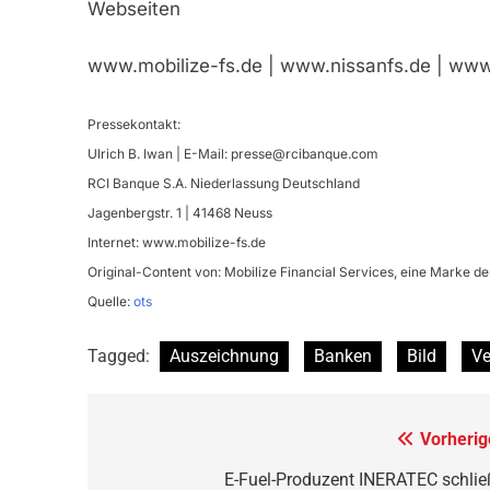
Webseiten
www.mobilize-fs.de | www.nissanfs.de | www.
Pressekontakt:
Ulrich B. Iwan | E-Mail:
presse@rcibanque.com
RCI Banque S.A. Niederlassung Deutschland
Jagenbergstr. 1 | 41468 Neuss
Internet: www.mobilize-fs.de
Original-Content von: Mobilize Financial Services, eine Marke d
Quelle:
ots
Tagged:
Auszeichnung
Banken
Bild
Ve
Beitragsnavigation
Vorherig
E-Fuel-Produzent INERATEC schlie