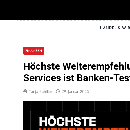
Skip
to
content
CNNM
HANDEL & WI
FINANZEN
Höchste Weiterempfehlu
Services ist Banken-Tes
Tanja Schiller
29. Januar 2025