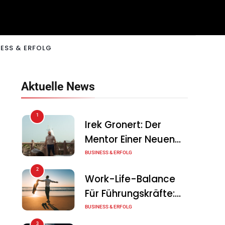
ESS & ERFOLG
Aktuelle News
1
Irek Gronert: Der
Mentor Einer Neuen
Generation Von
BUSINESS & ERFOLG
Unternehmern
2
Work-Life-Balance
Für Führungskräfte:
Illusion Oder Echte
BUSINESS & ERFOLG
Chance?
3