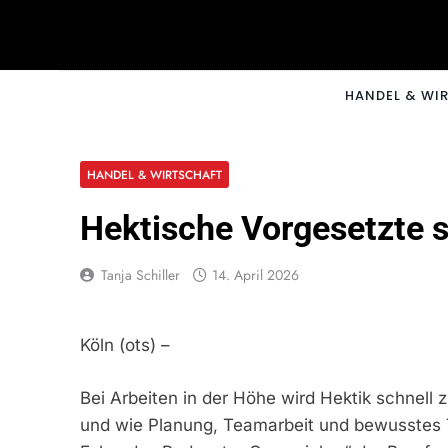
Skip
to
content
CNNM
HANDEL & WI
HANDEL & WIRTSCHAFT
Hektische Vorgesetzte s
Tanja Schiller
14. April 2026
Köln (ots) –
Bei Arbeiten in der Höhe wird Hektik schnell 
und wie Planung, Teamarbeit und bewusstes T