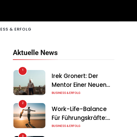
ESS & ERFOLG
Aktuelle News
1
Irek Gronert: Der
Mentor Einer Neuen
Generation Von
BUSINESS & ERFOLG
Unternehmern
2
Work-Life-Balance
Für Führungskräfte:
Illusion Oder Echte
BUSINESS & ERFOLG
Chance?
3