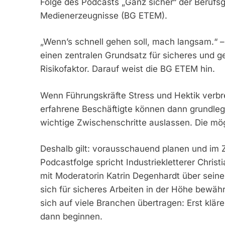
Folge des Podcasts „Ganz sicher“ der Berufsg
Medienerzeugnisse (BG ETEM).
„Wenn’s schnell gehen soll, mach langsam.“ –
einen zentralen Grundsatz für sicheres und g
Risikofaktor. Darauf weist die BG ETEM hin.
Wenn Führungskräfte Stress und Hektik verbrei
erfahrene Beschäftigte können dann grundl
wichtige Zwischenschritte auslassen. Die mög
Deshalb gilt: vorausschauend planen und im Z
Podcastfolge spricht Industriekletterer Chris
mit Moderatorin Katrin Degenhardt über sein
sich für sicheres Arbeiten in der Höhe bewähr
sich auf viele Branchen übertragen: Erst klä
dann beginnen.