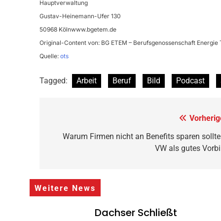
Hauptverwaltung
Gustav-Heinemann-Ufer 130
50968 Kölnwww.bgetem.de
Original-Content von: BG ETEM – Berufsgenossenschaft Energie Te
Quelle:
ots
Tagged:
Arbeit
Beruf
Bild
Podcast
Beitragsnavigation
Vorherig
Warum Firmen nicht an Benefits sparen sollte
VW als gutes Vorbi
Weitere News
Dachser Schließt