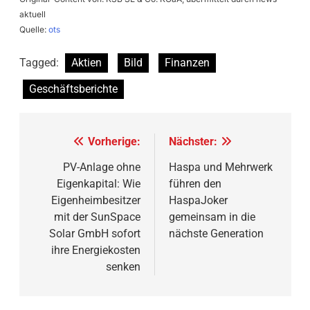
aktuell
Quelle:
ots
Tagged:
Aktien
Bild
Finanzen
Geschäftsberichte
Beitragsnavigation
Vorherige:
Nächster:
PV-Anlage ohne
Haspa und Mehrwerk
Eigenkapital: Wie
führen den
Eigenheimbesitzer
HaspaJoker
mit der SunSpace
gemeinsam in die
Solar GmbH sofort
nächste Generation
ihre Energiekosten
senken