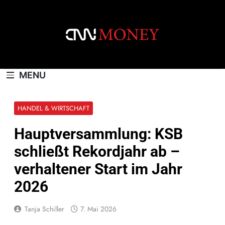
Skip
to
content
CNNMONEY.CH
MENU
HANDEL & WIRTSCHAFT
Hauptversammlung: KSB
schließt Rekordjahr ab –
verhaltener Start im Jahr
2026
Tanja Schiller
7. Mai 2026