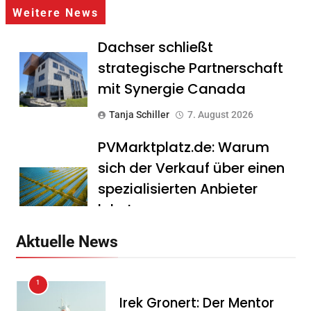
Weitere News
Dachser schließt
strategische Partnerschaft
mit Synergie Canada
Tanja Schiller
7. August 2026
PVMarktplatz.de: Warum
sich der Verkauf über einen
spezialisierten Anbieter
lohnt
Tanja Schiller
7. August 2026
Aktuelle News
HS Führungscoaching:
1
Warum ein
Irek Gronert: Der Mentor
Mitarbeitergespräch pro