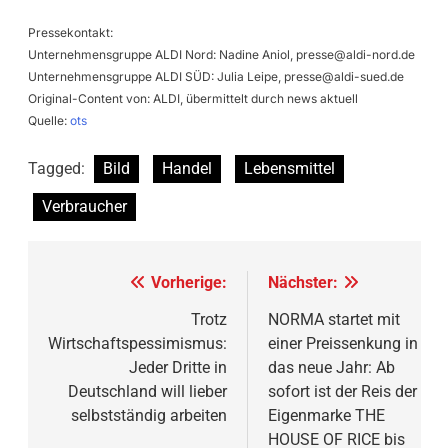
Pressekontakt:
Unternehmensgruppe ALDI Nord: Nadine Aniol,
presse@aldi-nord.de
Unternehmensgruppe ALDI SÜD: Julia Leipe,
presse@aldi-sued.de
Original-Content von: ALDI, übermittelt durch news aktuell
Quelle:
ots
Tagged:
Bild
Handel
Lebensmittel
Verbraucher
Beitragsnavigation
Vorherige:
Nächster:
Trotz
NORMA startet mit
Wirtschaftspessimismus:
einer Preissenkung in
Jeder Dritte in
das neue Jahr: Ab
Deutschland will lieber
sofort ist der Reis der
selbstständig arbeiten
Eigenmarke THE
HOUSE OF RICE bis