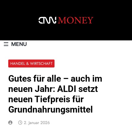
Skip
to
content
CNNMONEY.CH
MENU
HANDEL & WIRTSCHAFT
Gutes für alle – auch im
neuen Jahr: ALDI setzt
neuen Tiefpreis für
Grundnahrungsmittel
2. Januar 2026