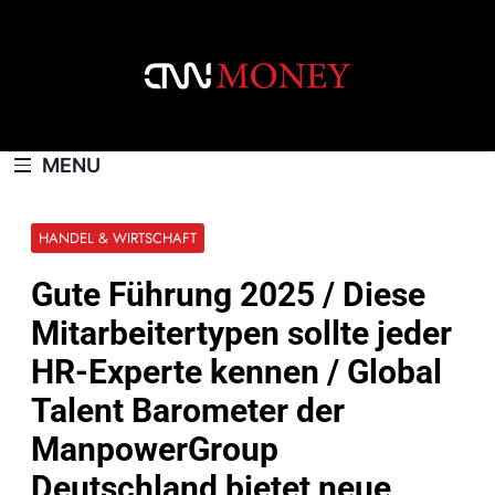
Skip
to
content
CNNMONEY.CH
MENU
HANDEL & WIRTSCHAFT
Gute Führung 2025 / Diese
Mitarbeitertypen sollte jeder
HR-Experte kennen / Global
Talent Barometer der
ManpowerGroup
Deutschland bietet neue