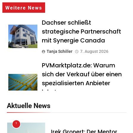
Weitere News
Dachser schließt
strategische Partnerschaft
mit Synergie Canada
Tanja Schiller
7. August 2026
PVMarktplatz.de: Warum
sich der Verkauf über einen
spezialisierten Anbieter
lohnt
Tanja Schiller
7. August 2026
Aktuelle News
HS Führungscoaching:
1
Warum ein
Irek Gronert: Der Mentor