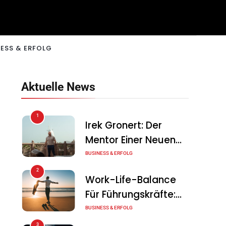
ESS & ERFOLG
Aktuelle News
1
Irek Gronert: Der
Mentor Einer Neuen
Generation Von
BUSINESS & ERFOLG
Unternehmern
2
Work-Life-Balance
Für Führungskräfte:
Illusion Oder Echte
BUSINESS & ERFOLG
Chance?
3