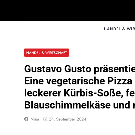
Skip
to
content
CNNM
HANDEL & WI
HANDEL & WIRTSCHAFT
Gustavo Gusto präsentier
Eine vegetarische Pizza
leckerer Kürbis-Soße, f
Blauschimmelkäse und r
Nina
24. September 2024