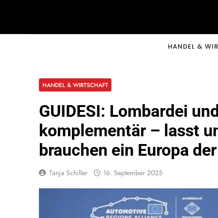
Skip
to
content
CNNM
HANDEL & WI
HANDEL & WIRTSCHAFT
GUIDESI: Lombardei und
komplementär – lasst u
brauchen ein Europa de
Tanja Schiller
16. September 2025