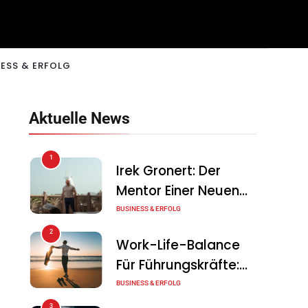
ESS & ERFOLG
Aktuelle News
1
Irek Gronert: Der
Mentor Einer Neuen
Generation Von
BUSINESS & ERFOLG
Unternehmern
2
Work-Life-Balance
Für Führungskräfte:
Illusion Oder Echte
BUSINESS & ERFOLG
Chance?
3