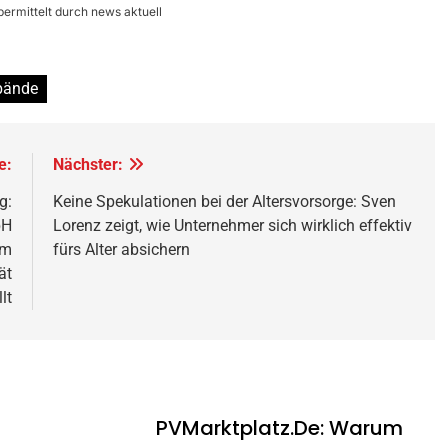
ermittelt durch news aktuell
bände
e:
Nächster:
g:
Keine Spekulationen bei der Altersvorsorge: Sven
bH
Lorenz zeigt, wie Unternehmer sich wirklich effektiv
im
fürs Alter absichern
ät
lt
PVMarktplatz.de: Warum