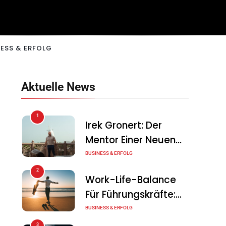
ESS & ERFOLG
Aktuelle News
1
Irek Gronert: Der
Mentor Einer Neuen
Generation Von
BUSINESS & ERFOLG
Unternehmern
2
Work-Life-Balance
Für Führungskräfte:
Illusion Oder Echte
BUSINESS & ERFOLG
Chance?
3