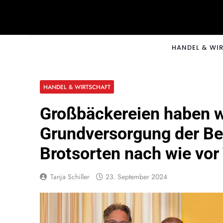
Skip
to
content
CNNM
HANDEL & WI
HANDEL & WIRTSCHAFT
Großbäckereien haben wi
Grundversorgung der Bev
Brotsorten nach wie vor
Tanja Schiller
23. September 2024