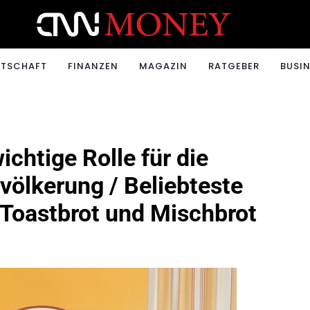
ONEY.CH
RTSCHAFT
FINANZEN
MAGAZIN
RATGEBER
BUSIN
chtige Rolle für die
ölkerung / Beliebteste
 Toastbrot und Mischbrot