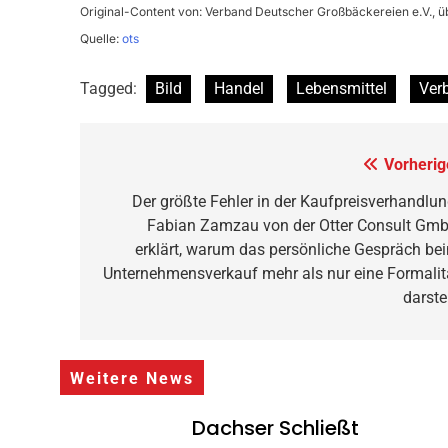
Original-Content von: Verband Deutscher Großbäckereien e.V., üb
Quelle:
ots
Tagged:
Bild
Handel
Lebensmittel
Ver
Beitragsnavigation
Vorherig
Der größte Fehler in der Kaufpreisverhandlun
Fabian Zamzau von der Otter Consult Gm
erklärt, warum das persönliche Gespräch be
Unternehmensverkauf mehr als nur eine Formalit
darstel
Weitere News
Dachser Schließt