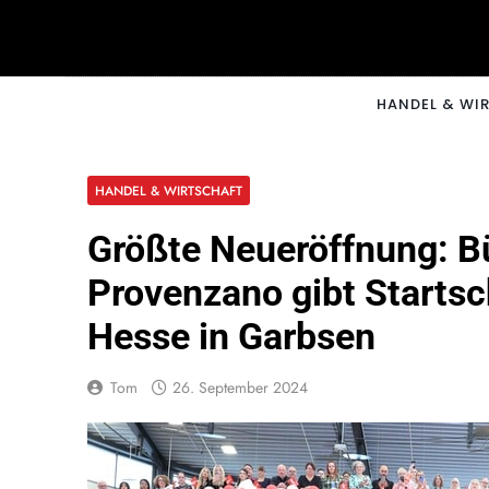
Skip
to
content
CNNM
HANDEL & WI
HANDEL & WIRTSCHAFT
Größte Neueröffnung: B
Provenzano gibt Starts
Hesse in Garbsen
Tom
26. September 2024