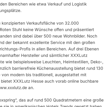
 den Bereichen wie etwa Verkauf und Logistik
ungsplätze.
u konzipierten Verkaufsfläche von 32.000
oten Stuhl keine Wünsche offen und präsentiert
tstanden sind dabei über 500 neue Wohnbilder. Noch
nd der bekannt exzellente Service mit den großen
ichtungs-Profis in allen Bereichen. Auf drei Ebenen
r namhafter Hersteller und sämtlicher XXXLutz
 wie beispielsweise Leuchten, Heimtextilien, Deko-,
änzlich barrierefreie Küchenausstellung bietet rund 130
 von modern bis traditionell, ausgestattet mit
e bietet XXXLutz Hesse auch vorab online buchbare
ww.xxxlutz.de an.
oxspring“, das auf rund 500 Quadratmetern eine große
e sie in amerikanischen Hotels Trends gesetzt haben.