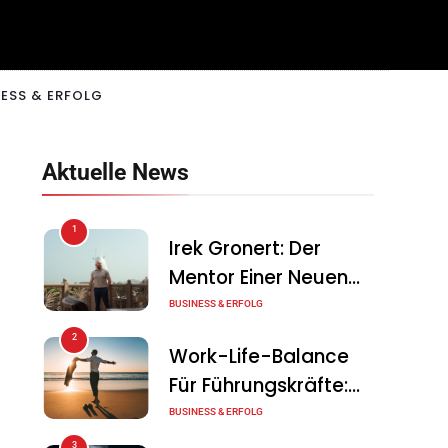
ESS & ERFOLG
Aktuelle News
1
Irek Gronert: Der
Mentor Einer Neuen
Generation Von
BUSINESS & ERFOLG
Unternehmern
2
Work-Life-Balance
Für Führungskräfte:
Illusion Oder Echte
BUSINESS & ERFOLG
Chance?
3