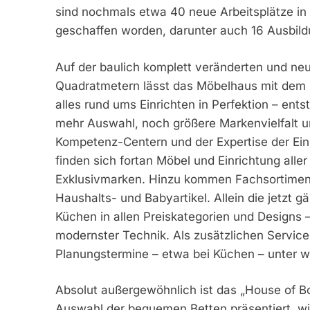
sind nochmals etwa 40 neue Arbeitsplätze in
geschaffen worden, darunter auch 16 Ausbild
Auf der baulich komplett veränderten und ne
Quadratmetern lässt das Möbelhaus mit dem R
alles rund ums Einrichten in Perfektion – en
mehr Auswahl, noch größere Markenvielfalt u
Kompetenz-Centern und der Expertise der Einr
finden sich fortan Möbel und Einrichtung alle
Exklusivmarken. Hinzu kommen Fachsortimente
Haushalts- und Babyartikel. Allein die jetzt g
Küchen in allen Preiskategorien und Designs –
modernster Technik. Als zusätzlichen Servic
Planungstermine – etwa bei Küchen – unter w
Absolut außergewöhnlich ist das „House of B
Auswahl der bequemen Betten präsentiert, wi