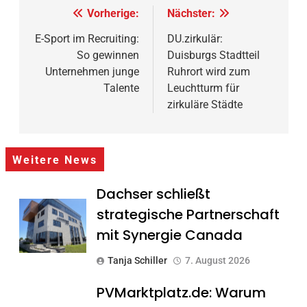
Beitragsnavigation
Vorherige:
Nächster:
E-Sport im Recruiting:
DU.zirkulär:
So gewinnen
Duisburgs Stadtteil
Unternehmen junge
Ruhrort wird zum
Talente
Leuchtturm für
zirkuläre Städte
Weitere News
Dachser schließt
strategische Partnerschaft
mit Synergie Canada
Tanja Schiller
7. August 2026
PVMarktplatz.de: Warum