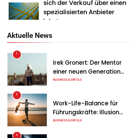
sich der Verkauf über einen
spezialisierten Anbieter
lohnt
Tanja Schiller
7. August 2026
Aktuelle News
HS Führungscoaching:
1
Warum ein
Irek Gronert: Der Mentor
Mitarbeitergespräch pro
einer neuen Generation
Jahr nichts verändert – und
von Unternehmern
BUSINESS & ERFOLG
was stattdessen
Verbindlichkeit schafft
2
Work-Life-Balance für
Tanja Schiller
7. August 2026
Führungskräfte: Illusion
Wenn jede Minute zählt: Wie
oder echte Chance?
BUSINESS & ERFOLG
Onboard-Kurier-Spezialist
3
OBC ONE die internationale