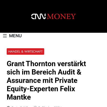
Skip
to
content
CNNMONEY.CH
MENU
HANDEL & WIRTSCHAFT
Grant Thornton verstärkt
sich im Bereich Audit &
Assurance mit Private
Equity-Experten Felix
Mantke