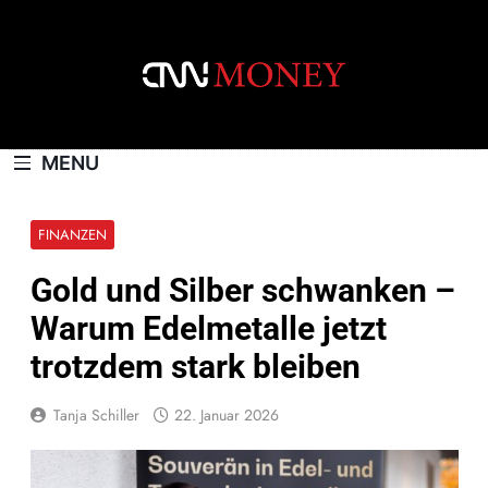
Skip
to
content
CNNMONEY.CH
MENU
FINANZEN
Gold und Silber schwanken –
Warum Edelmetalle jetzt
trotzdem stark bleiben
Tanja Schiller
22. Januar 2026