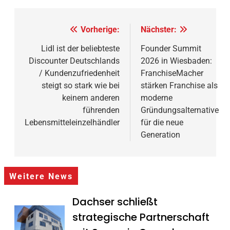
Beitragsnavigation
Vorherige:
Nächster:
Lidl ist der beliebteste
Founder Summit
Discounter Deutschlands
2026 in Wiesbaden:
/ Kundenzufriedenheit
FranchiseMacher
steigt so stark wie bei
stärken Franchise als
keinem anderen
moderne
führenden
Gründungsalternative
Lebensmitteleinzelhändler
für die neue
Generation
Weitere News
Dachser schließt
strategische Partnerschaft