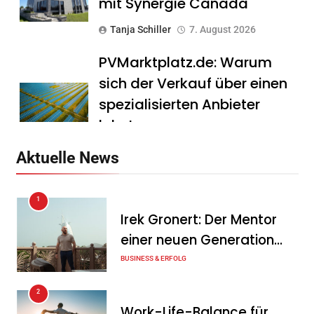
mit Synergie Canada
Tanja Schiller
7. August 2026
PVMarktplatz.de: Warum
sich der Verkauf über einen
spezialisierten Anbieter
lohnt
Tanja Schiller
7. August 2026
Aktuelle News
HS Führungscoaching:
1
Warum ein
Irek Gronert: Der Mentor
Mitarbeitergespräch pro
einer neuen Generation
Jahr nichts verändert – und
von Unternehmern
BUSINESS & ERFOLG
was stattdessen
Verbindlichkeit schafft
2
Work-Life-Balance für