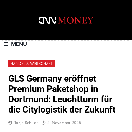
Skip
to
content
CNNMONEY.CH
MENU
HANDEL & WIRTSCHAFT
GLS Germany eröffnet
Premium Paketshop in
Dortmund: Leuchtturm für
die Citylogistik der Zukunft
Tanja Schiller
4. November 2025