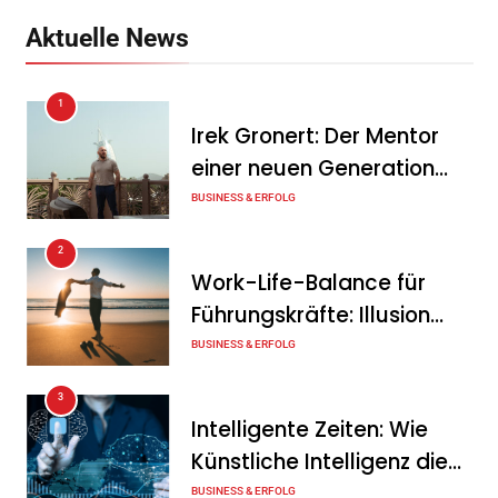
Anlagenkombination
Aktuelle News
Tanja Schiller
6. August 2026
1
KSB mit starkem
Irek Gronert: Der Mentor
Geschäftsverlauf im
einer neuen Generation
zweiten Quartal
von Unternehmern
BUSINESS & ERFOLG
Tanja Schiller
6. August 2026
2
Intersolar-Trend 2026:
Work-Life-Balance für
Warum Batteriespeicher
Führungskräfte: Illusion
zum wichtigsten Baustein
oder echte Chance?
BUSINESS & ERFOLG
der Energiewende werden
3
Tanja Schiller
6. August 2026
Intelligente Zeiten: Wie
Künstliche Intelligenz die
Geschäftswelt verändert
BUSINESS & ERFOLG