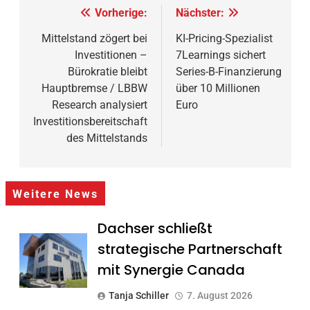
Beitragsnavigation
Vorherige:
Nächster:
Mittelstand zögert bei
KI-Pricing-Spezialist
Investitionen –
7Learnings sichert
Bürokratie bleibt
Series-B-Finanzierung
Hauptbremse / LBBW
über 10 Millionen
Research analysiert
Euro
Investitionsbereitschaft
des Mittelstands
Weitere News
Dachser schließt
strategische Partnerschaft
mit Synergie Canada
Tanja Schiller
7. August 2026