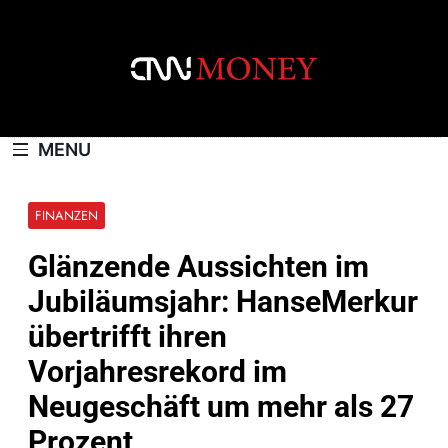
Skip
to
content
CNNMONEY.CH
MENU
FINANZEN
Glänzende Aussichten im
Jubiläumsjahr: HanseMerkur
übertrifft ihren
Vorjahresrekord im
Neugeschäft um mehr als 27
Prozent