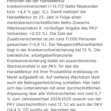
Personen bei der HanseMerkur
krankenvollversichert (+13.172 Netto-Neukunden
bzw. +4,4 % ggü. Vj.). Damit realisiert die
HanseMerkur im 23. Jahr in Folge einen
marktüberdurchschnittlichen Netto-Zuwachs
(Marktwachstum lt. vorläufiger Angabe des PKV-
Verbandes: +0,03 %). Die Zahl der
Zusatzversicherten ist um rund 11.000 Personen
gewachsen (+0,9 %). Der Neugeschäftsmarktanteil
liegt in der Krankenvollversicherung bei 13 %. Die
betriebliche, arbeitgeberfinanzierte
Krankenversicherung bleibt ein aussichtsreiches
Wachstumsfeld in der PKV, für das die
HanseMerkur mit ihrer Produktlinie erstklassig im
Markt aufgestellt ist. Auf weiteres Wachstum lässt
auch die Beitragsentwicklung schließen: Hier hebt
sich das Unternehmen mit einer durchschnittlichen
Anpassung über alle Vollversicherten von rund 5,7
% zum Jahreswechsel 2024/2025 sowohl von der
PKV (durchschnittlich rund 12 %) als auch der GKV
(14,4 % [1]) positiv ab. Nachdem die