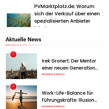
PVMarktplatz.de: Warum
sich der Verkauf über einen
spezialisierten Anbieter
lohnt
Tanja Schiller
7. August 2026
Aktuelle News
HS Führungscoaching:
1
Warum ein
Irek Gronert: Der Mentor
Mitarbeitergespräch pro
einer neuen Generation
Jahr nichts verändert – und
von Unternehmern
BUSINESS & ERFOLG
was stattdessen
Verbindlichkeit schafft
2
Work-Life-Balance für
Tanja Schiller
7. August 2026
Führungskräfte: Illusion
Wenn jede Minute zählt: Wie
oder echte Chance?
BUSINESS & ERFOLG