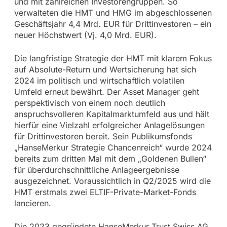
und mit zahlreichen Investorengruppen. So
verwalteten die HMT und HMG im abgeschlossenen
Geschäftsjahr 4,4 Mrd. EUR für Drittinvestoren – ein
neuer Höchstwert (Vj. 4,0 Mrd. EUR).
Die langfristige Strategie der HMT mit klarem Fokus
auf Absolute-Return und Wertsicherung hat sich
2024 im politisch und wirtschaftlich volatilen
Umfeld erneut bewährt. Der Asset Manager geht
perspektivisch von einem noch deutlich
anspruchsvolleren Kapitalmarktumfeld aus und hält
hierfür eine Vielzahl erfolgreicher Anlagelösungen
für Drittinvestoren bereit. Sein Publikumsfonds
„HanseMerkur Strategie Chancenreich“ wurde 2024
bereits zum dritten Mal mit dem „Goldenen Bullen“
für überdurchschnittliche Anlageergebnisse
ausgezeichnet. Voraussichtlich in Q2/2025 wird die
HMT erstmals zwei ELTIF-Private-Market-Fonds
lancieren.
Die 2023 gegründete HanseMerkur Trust Swiss AG