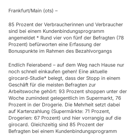
Frankfurt/Main (ots) –
85 Prozent der Verbraucherinnen und Verbraucher
sind bei einem Kundenbindungsprogramm
angemeldet * Rund vier von fünf der Befragten (78
Prozent) befürworten eine Erfassung der
Bonuspunkte im Rahmen des Bezahlvorgangs
Endlich Feierabend – auf dem Weg nach Hause nur
noch schnell einkaufen gehen! Eine aktuelle
girocard-Studie* belegt, dass der Stopp in einem
Geschäft für die meisten Befragten zur
Arbeitswoche gehört: 93 Prozent shoppen unter der
Woche zumindest gelegentlich im Supermarkt, 76
Prozent in der Drogerie. Die Mehrheit setzt dabei
auf Kartenzahlung (Supermärkte: 71 Prozent,
Drogerien: 67 Prozent) und hier vorrangig auf die
girocard. Gleichzeitig sind 85 Prozent der
Befragten bei einem Kundenbindungsprogramm