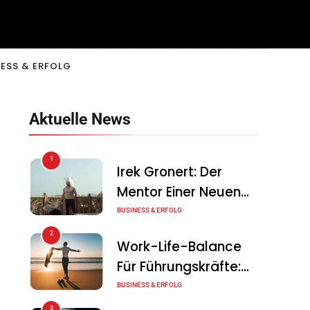
ESS & ERFOLG
Aktuelle News
1
Irek Gronert: Der
Mentor Einer Neuen
Generation Von
BUSINESS & ERFOLG
Unternehmern
2
Work-Life-Balance
Für Führungskräfte:
Illusion Oder Echte
BUSINESS & ERFOLG
Chance?
3