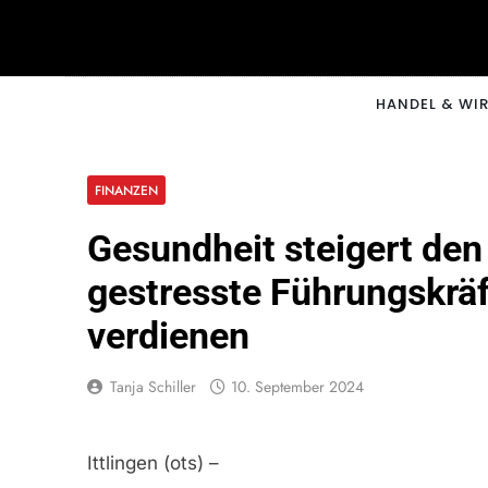
Skip
to
content
CNNM
HANDEL & WI
FINANZEN
Gesundheit steigert den
gestresste Führungskräf
verdienen
Tanja Schiller
10. September 2024
Ittlingen (ots) –