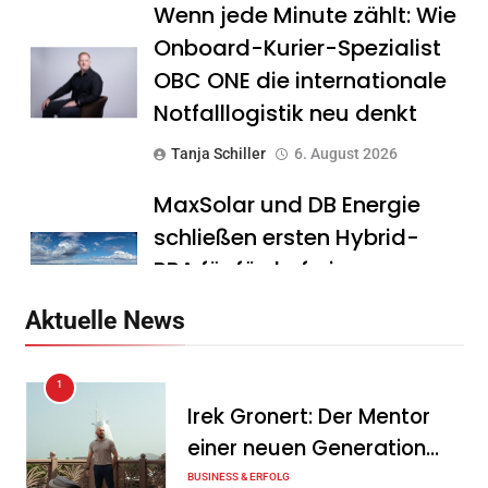
Wenn jede Minute zählt: Wie
Onboard-Kurier-Spezialist
OBC ONE die internationale
Notfalllogistik neu denkt
Tanja Schiller
6. August 2026
MaxSolar und DB Energie
schließen ersten Hybrid-
PPA für förderfreie
Anlagenkombination
Aktuelle News
Tanja Schiller
6. August 2026
1
KSB mit starkem
Irek Gronert: Der Mentor
Geschäftsverlauf im
einer neuen Generation
zweiten Quartal
von Unternehmern
BUSINESS & ERFOLG