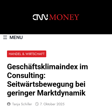
Skip
to
content
CNNMONEY.CH
MENU
HANDEL & WIRTSCHAFT
Geschäftsklimaindex im
Consulting:
Seitwärtsbewegung bei
geringer Marktdynamik
Tanja Schiller
7. Oktober 2025