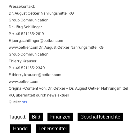
Pressekontakt:
Dr. August Oetker Nahrungsmittel KG
Group Communication
Dr. Jörg Schillinger
P + 49 521 155-2619
E
joerg.schillinger@oetker.com
www.oetker.comDr. August Oetker Nahrungsmittel KG
Group Communication
Thierry Krauser
P + 49 521 155-2349
E
thierry.krauser@oetker.com
www.oetker.com
Original-Content von: Dr. Oetker – Dr. August Oetker Nahrungsmittel
KG, übermittelt durch news aktuell
Quelle:
ots
Tagged:
Bild
Finanzen
Geschäftsberichte
Handel
Lebensmittel