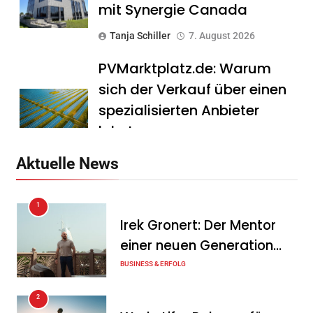
mit Synergie Canada
Tanja Schiller
7. August 2026
PVMarktplatz.de: Warum
sich der Verkauf über einen
spezialisierten Anbieter
lohnt
Tanja Schiller
7. August 2026
Aktuelle News
HS Führungscoaching:
1
Warum ein
Irek Gronert: Der Mentor
Mitarbeitergespräch pro
einer neuen Generation
Jahr nichts verändert – und
von Unternehmern
BUSINESS & ERFOLG
was stattdessen
Verbindlichkeit schafft
2