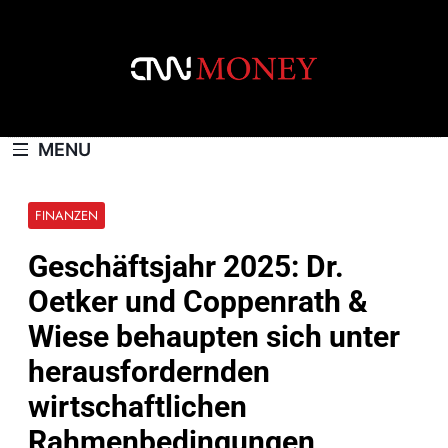
Skip
to
content
CNNMONEY.CH
MENU
FINANZEN
Geschäftsjahr 2025: Dr.
Oetker und Coppenrath &
Wiese behaupten sich unter
herausfordernden
wirtschaftlichen
Rahmenbedingungen